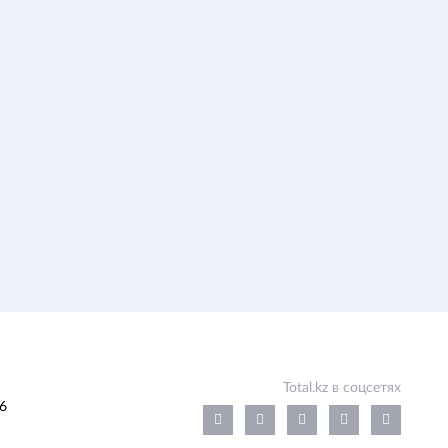
Total.kz в соцсетях
6