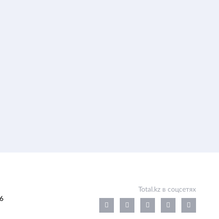
Total.kz в соцсетях
6