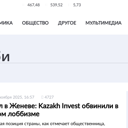
467,48
539,52
5,73
МИКА
ОБЩЕСТВО
ДРУГОЕ
МУЛЬТИМЕДИА
ноября 2025, 16:57
4727
 в Женеве: Kazakh Invest обвинили в
ом лоббизме
я позиция страны, как отмечает общественница,