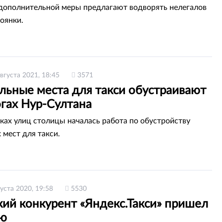
 дополнительной меры предлагают водворять нелегалов
оянки.
августа 2021, 18:45
3571
льные места для такси обустраивают
огах Нур-Султана
тках улиц столицы началась работа по обустройству
 мест для такси.
густа 2020, 19:58
5530
кий конкурент «Яндекс.Такси» пришел
ию