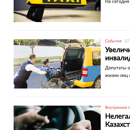
На сегодня
События
27
Увеличи
инвали
Депутаты о
жизни лиц 
Внутренняя 
Нелега
Казахс