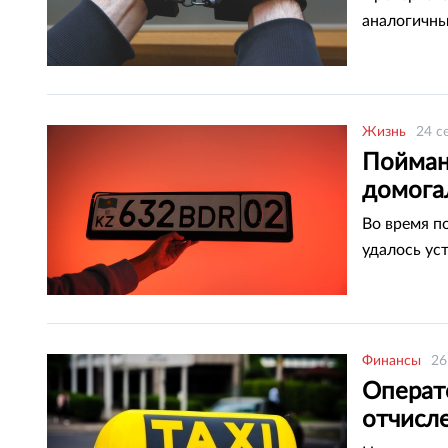
аналогичны
Жизнь
24 с
Пойман
домога
Во время п
удалось ус
Финансы
26
Операт
отчисле