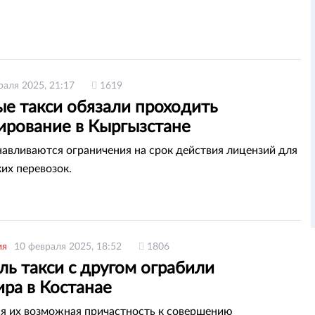
раля 2025, 21:17
1619
ые такси обязали проходить
ирование в Кыргызстане
навливаются ограничения на срок действия лицензий для
их перевозок.
ия
10 февраля 2025, 18:52
1806
ь такси с другом ограбили
ра в Костанае
я их возможная причастность к совершению