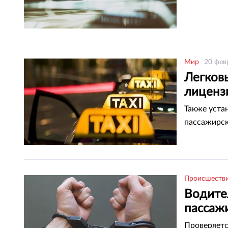
Мир
20 фев
Легков
лиценз
Также уста
пассажирск
Происшеств
Водител
пассажи
Проверяетс