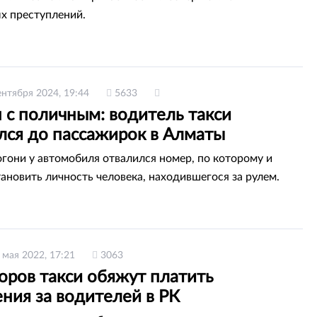
х преступлений.
ентября 2024, 19:44
5633
 с поличным: водитель такси
лся до пассажирок в Алматы
огони у автомобиля отвалился номер, по которому и
тановить личность человека, находившегося за рулем.
 мая 2022, 17:21
3063
оров такси обяжут платить
ния за водителей в РК