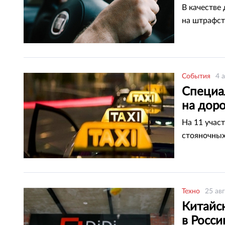
В качестве
на штрафст
События
4 
Специа
на дор
На 11 учас
стояночных
Техно
25 ав
Китайс
в Росс