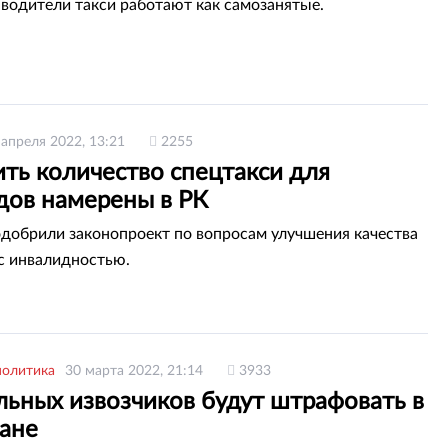
 водители такси работают как самозанятые.
 апреля 2022, 13:21
2255
ть количество спецтакси для
дов намерены в РК
добрили законопроект по вопросам улучшения качества
с инвалидностью.
политика
30 марта 2022, 21:14
3933
льных извозчиков будут штрафовать в
тане