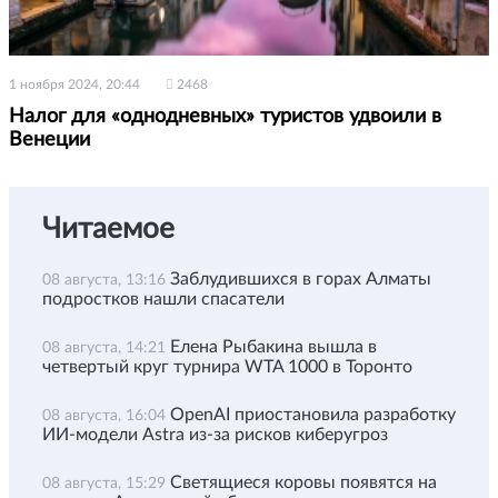
1 ноября 2024, 20:44
2468
Налог для «однодневных» туристов удвоили в
Венеции
Читаемое
Заблудившихся в горах Алматы
08 августа, 13:16
подростков нашли спасатели
Елена Рыбакина вышла в
08 августа, 14:21
четвертый круг турнира WTA 1000 в Торонто
OpenAI приостановила разработку
08 августа, 16:04
ИИ-модели Astra из-за рисков киберугроз
Светящиеся коровы появятся на
08 августа, 15:29