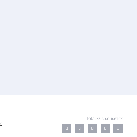
Total.kz в соцсетях
6