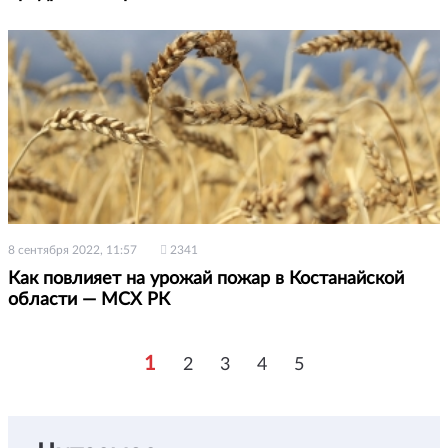
8 сентября 2022, 11:57
2341
Как повлияет на урожай пожар в Костанайской
области — МСХ РК
1
2
3
4
5