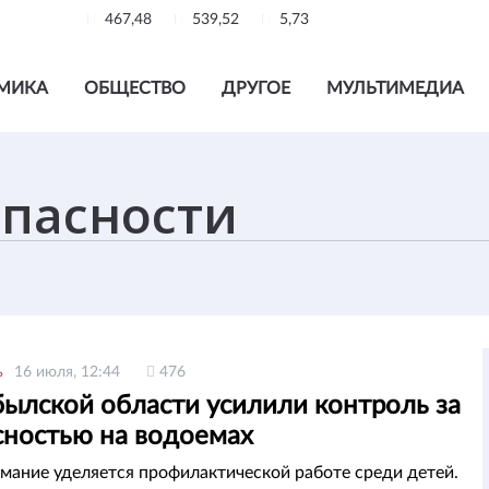
467,48
539,52
5,73
МИКА
ОБЩЕСТВО
ДРУГОЕ
МУЛЬТИМЕДИА
ь
16 июля, 12:44
476
ылской области усилили контроль за
сностью на водоемах
мание уделяется профилактической работе среди детей.