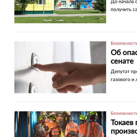
До начала 
получить с
Безопасност
Об опас
сенате
Депутат пр
газового и 
Безопасност
Токаев 
произво