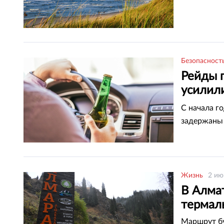
Безопасност
Рейды 
усилил
област
С начала г
задержаны 
Жизнь
2 ию
В Алма
термал
Маршрут бу