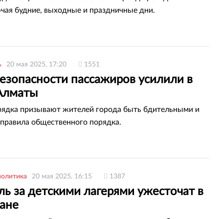
ючая будние, выходные и праздничные дни.
ь
20 мая 2025, 17:20
1551
езопасности пассажиров усилили в
Алматы
ядка призывают жителей города быть бдительными и
правила общественного порядка.
политика
20 мая 2025, 16:15
1387
ь за детскими лагерями ужесточат в
тане