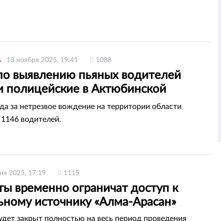
ь
13 ноября 2025, 19:41
1088
по выявлению пьяных водителей
и полицейские в Актюбинской
и
ода за нетрезвое вождение на территории области
1146 водителей.
ня 2025, 17:19
1115
ты временно ограничат доступ к
ьному источнику «Алма-Арасан»
дет закрыт полностью на весь период проведения