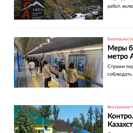
работ, вкл
Безопасност
Меры б
метро 
Стражи пор
соблюдать 
Внутренняя 
Контрол
Казахс