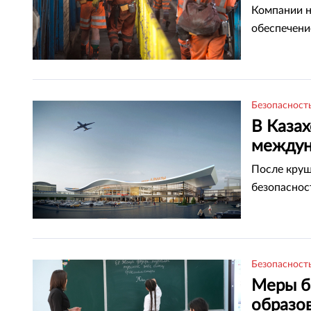
Компании н
обеспечени
Безопасност
В Каза
междун
После круш
безопаснос
Безопасност
Меры б
образо