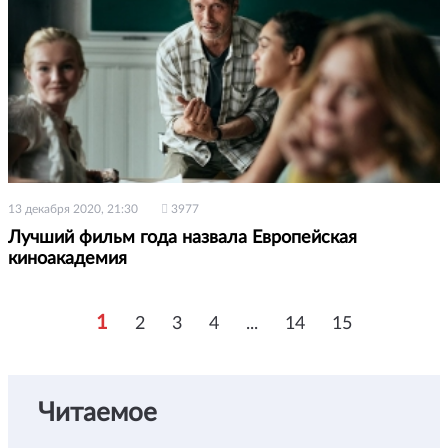
13 декабря 2020, 21:30
3977
Лучший фильм года назвала Европейская
киноакадемия
1
2
3
4
...
14
15
Читаемое