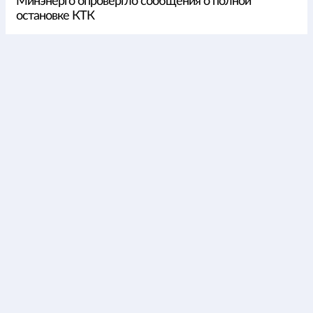
Минэнерго опровергло сообщения о полной
остановке КТК