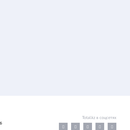
Total.kz в соцсетях
6