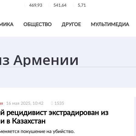
469,93
541,64
5,71
МИКА
ОБЩЕСТВО
ДРУГОЕ
МУЛЬТИМЕДИА
ия
16 мая 2025, 10:42
1535
й рецидивист экстрадирован из
и в Казахстан
еняется покушение на убийство.