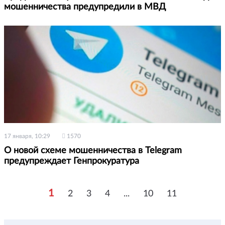
мошенничества предупредили в МВД
17 января, 10:29
1570
О новой схеме мошенничества в Telegram
предупреждает Генпрокуратура
1
2
3
4
...
10
11