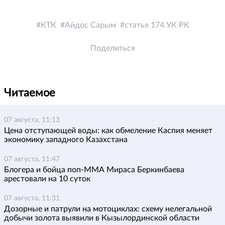
КТК
Айдос Сарым
статья 174 УК РК
Поделиться
Читаемое
07 августа, 11:13
Цена отступающей воды: как обмеление Каспия меняет
экономику западного Казахстана
07 августа, 11:47
Блогера и бойца поп-ММА Мираса Беркинбаева
арестовали на 10 суток
07 августа, 11:31
Дозорные и патрули на мотоциклах: схему нелегальной
добычи золота выявили в Кызылординской области