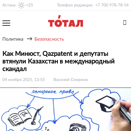
Астана
+25
Телефон редакции:
+7 700 978-78-54
→
Политика
Безопасность
Как Минюст, Qazpatent и депутаты
втянули Казахстан в международный
скандал
04 ноября 2025, 13:55
Василий Смирнов