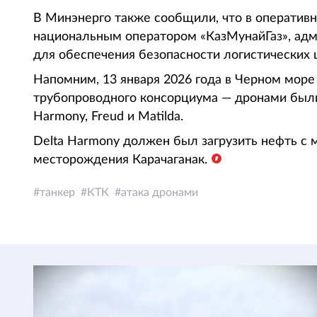
В Минэнерго также сообщили, что в оператив
национальным оператором «КазМунайГаз», ад
для обеспечения безопасности логистических 
Напомним, 13 января 2026 года в Черном море
⁠трубопроводного консорциума — дронами были 
Harmony, Freud и Matilda.
Delta Harmony должен был загрузить нефть с м
месторождения Карачаганак.
танкер
КТК
атака дронами