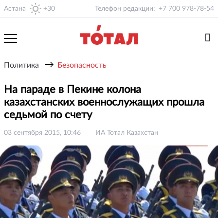
Астана
+30
Телефон редакции:
+7 700 978-78-54
→
Политика
Безопасность
На параде в Пекине колона
казахстанских военнослужащих прошла
седьмой по счету
03 сентября 2015, 10:46
ИА Тотал Казахстан