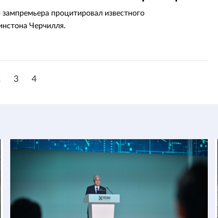
тана
 зампремьера процитировал известного
инстона Черчилля.
2
3
4