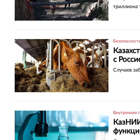
триллиона 
Безопасност
Казахст
с Росси
Случаев за
Внутренняя 
КазНИИ
функци