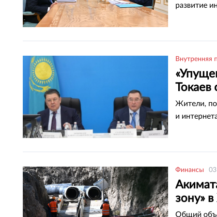
развитие и
Внутренняя 
«Упущен
Токаев 
Жители, по
и интернета
Финансы
03
Акимат
зону» в
Общий объе