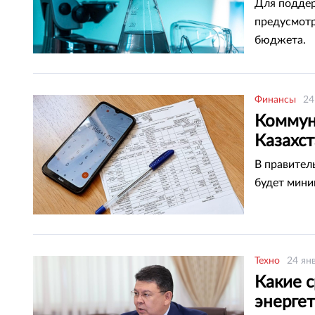
Для поддер
предусмотр
бюджета.
Финансы
24
Коммун
Казахс
В правител
будет мини
Техно
24 ян
Какие 
энерге