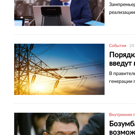
Зампремьер
реализации
События
24
Порядк
введут 
В правител
генерации 
Внутренняя 
Бозумба
возмож