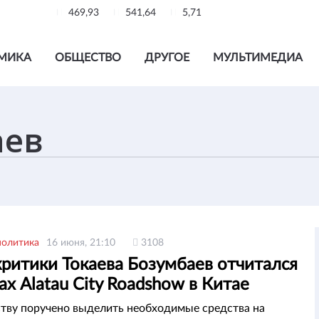
469,93
541,64
5,71
МИКА
ОБЩЕСТВО
ДРУГОЕ
МУЛЬТИМЕДИА
политика
16 июня, 21:10
3108
критики Токаева Бозумбаев отчитался
ах Alatau City Roadshow в Китае
тву поручено выделить необходимые средства на