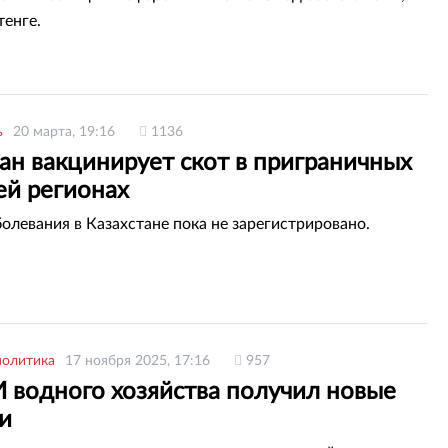
тенге.
ь
20 марта, 19:16
1136
ан вакцинирует скот в приграничных
ей регионах
болевания в Казахстане пока не зарегистрировано.
политика
17 ноября 2025, 17:16
957
 водного хозяйства получил новые
и