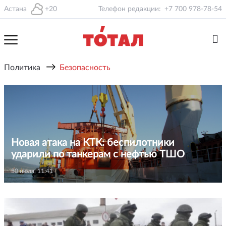
Астана
+20
Телефон редакции:
+7 700 978-78-54
→
Политика
Безопасность
Новая атака на КТК: беспилотники
ударили по танкерам с нефтью ТШО
30 июля, 11:41