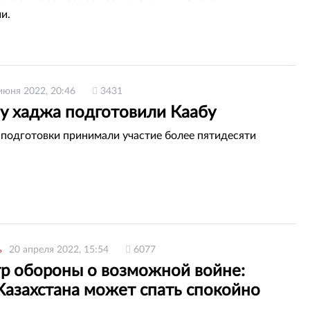
и.
июня 2022, 20:46
3431
лу хаджа подготовили Каабу
 подготовки принимали участие более пятидесяти
ь
20 апреля 2022, 15:54
6077
р обороны о возможной войне:
Казахстана может спать спокойно