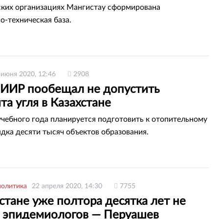
ких организациях Мангистау сформирована
о-техническая база.
 июня 2020, 12:46
2908
МИИР пообещал не допустить
а угля в Казахстане
учебного года планируется подготовить к отопительному
ядка десяти тысяч объектов образования.
политика
22 апреля 2020, 14:30
7755
стане уже полтора десятка лет не
т эпидемиологов — Перуашев