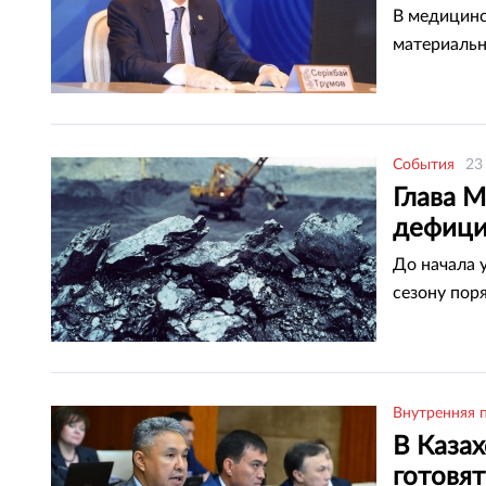
В медицинс
материальн
События
23
Глава 
дефицит
До начала 
сезону пор
Внутренняя 
В Казах
готовя