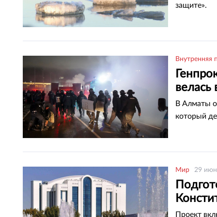
защите».
Внутренняя 
Генпрок
велась 
В Алматы о
который де
Мир
29 июн
Подгот
Консти
Проект вкл