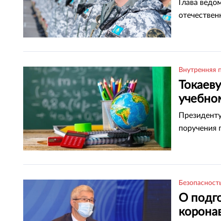
Глава ведо
отечествен
Внутренняя 
Токаев
учебно
Президенту
поручения 
Безопасност
О подг
коронав