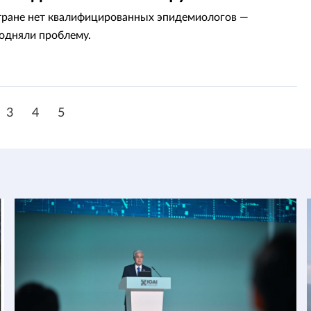
тране нет квалифицированных эпидемиологов —
одняли проблему.
3
4
5