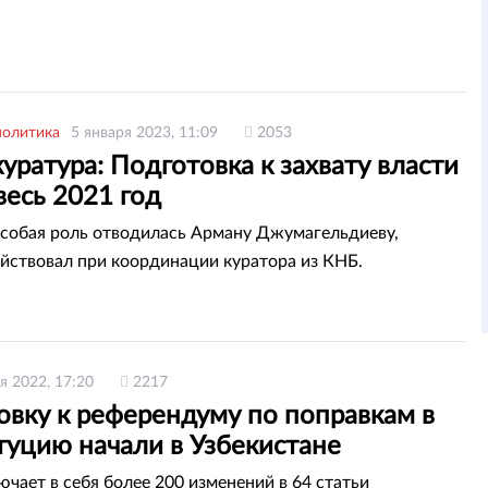
политика
5 января 2023, 11:09
2053
уратура: Подготовка к захвату власти
весь 2021 год
собая роль отводилась Арману Джумагельдиеву,
йствовал при координации куратора из КНБ.
я 2022, 17:20
2217
овку к референдуму по поправкам в
туцию начали в Узбекистане
ючает в себя более 200 изменений в 64 статьи