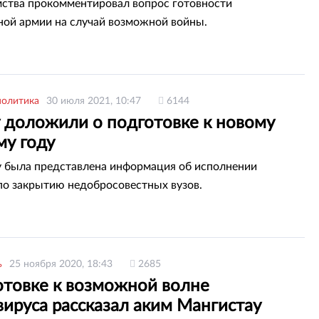
мства прокомментировал вопрос готовности
ной армии на случай возможной войны.
политика
30 июля 2021, 10:47
6144
у доложили о подготовке к новому
му году
 была представлена информация об исполнении
по закрытию недобросовестных вузов.
ь
25 ноября 2020, 18:43
2685
отовке к возможной волне
ируса рассказал аким Мангистау