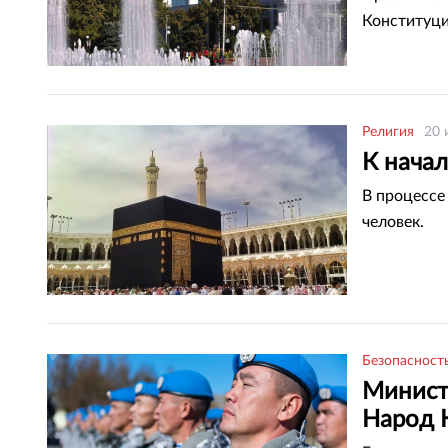
Конституци
Религия
20 
К нача
В процессе
человек.
Безопасност
Минист
Народ 