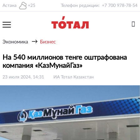
Астана
+25
Телефон редакции:
+7 700 978-78-54
→
Экономика
Бизнес
На 540 миллионов тенге оштрафована
компания «КазМунайГаз»
23 июля 2024, 14:31
ИА Тотал Казахстан