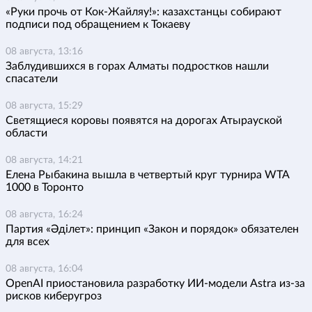
«Руки прочь от Кок-Жайляу!»: казахстанцы собирают
подписи под обращением к Токаеву
08 августа, 13:16
Заблудившихся в горах Алматы подростков нашли
спасатели
08 августа, 15:29
Светящиеся коровы появятся на дорогах Атырауской
области
08 августа, 14:21
Елена Рыбакина вышла в четвертый круг турнира WTA
1000 в Торонто
08 августа, 16:24
Партия «Әділет»: принцип «Закон и порядок» обязателен
для всех
08 августа, 16:04
OpenAI приостановила разработку ИИ-модели Astra из-за
рисков киберугроз