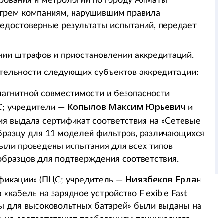
рования и метрологии по городу Алматы
 трем компаниям, нарушившим правила
недостоверные результаты испытаний, передает
нии штрафов и приостановлении аккредитаций.
ятельности следующих субъектов аккредитации:
агнитной совместимости и безопасности
Копылов Максим Юрьевич
; учредители —
и
ния выдала сертификат соответствия на «Сетевые
бразцу для 11 моделей фильтров, различающихся
были проведены испытания для всех типов
образцов для подтверждения соответствия.
Ниязбеков Ерлан
фикации» (ПЦС; учредитель —
 «кабель на зарядное устройство Flexible Fast
оды для высоковольтных батарей» были выданы на