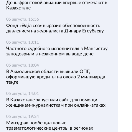
День фронтовой авиации впервые отмечают в
Казахстане
05 августа, 15:56
Фонд «Әділ сөз» выразил обеспокоенность
давлением на журналиста Динару Егеубаеву
05 августа, 13:11
Частного судебного исполнителя в Мангистау
заподозрили в незаконном выводе денег
05 августа, 18:04
В Акмолинской области выявили ОПГ,
оформившую кредиты на около 2 миллиарда
теңге
05 августа, 14:01
В Казахстане запустили сайт для помощи
женщинам-журналисткам при онлайн-атаках
05 августа, 19:24
Минздрав пообещал новые
травматологические центры в регионах