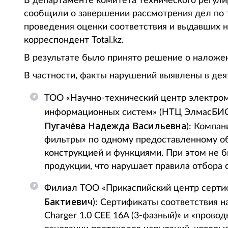
В департаменте комитета технического регули
сообщили о завершении рассмотрения дел по
проведения оценки соответствия и выдавших 
корреспондент Total.kz.
В результате было принято решение о наложе
В частности, факты нарушений выявлены в де
ТОО «Научно-технический центр электром
информационных систем» (НТЦ ЭлмасБИС
Пугачёва Надежда Васильевна
): Компа
фильтры» по одному предоставленному о
конструкцией и функциями. При этом не 
продукции, что нарушает правила отбора 
Филиал ТОО «Прикаспийский центр серти
Бактиевич
): Сертификаты соответствия на
Charger 1.0 CEE 16A (3-фазный)» и «пров