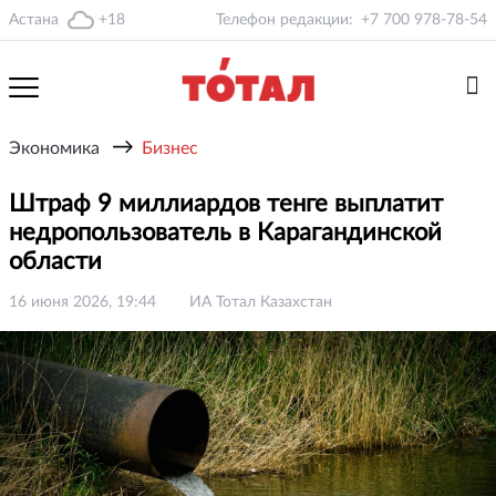
Астана
+18
Телефон редакции:
+7 700 978-78-54
→
Экономика
Бизнес
Штраф 9 миллиардов тенге выплатит
недропользователь в Карагандинской
области
16 июня 2026, 19:44
ИА Тотал Казахстан