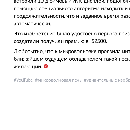
встроили 10-дюймовый ЖК-дисплей, подключил
помощью специального алгоритма находить и 
продолжительности, что и заданное время раз
автоматически.
Это изобретение было удостоено первого приза
создатели получили премию в $2500.
Любопытно, что к микроволновке проявила инте
ближайшем будущем обладателем такой неску
желающий.
YouTube
микроволновая печь
удивительные изоб