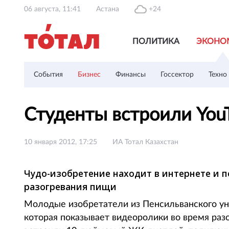
06 августа, 11:41
Астана
+24
ПОЛИТИКА
ЭКОНО
События
Бизнес
Финансы
Госсектор
Техно
Студенты встроили You
10 января 2012, 17:25
ИА Тотал Казахстан
Чудо-изобретение находит в интернете и 
разогревания пищи
Молодые изобретатели из Пенсильванского ун
которая показывает видеоролики во время раз