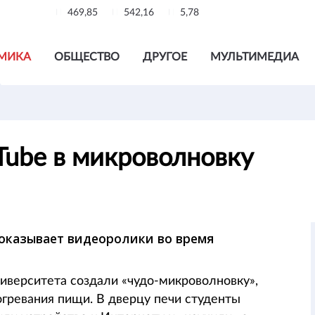
469,85
542,16
5,78
МИКА
ОБЩЕСТВО
ДРУГОЕ
МУЛЬТИМЕДИА
Tube в микроволновку
показывает видеоролики во время
иверситета создали «чудо-микроволновку»,
огревания пищи. В дверцу печи студенты