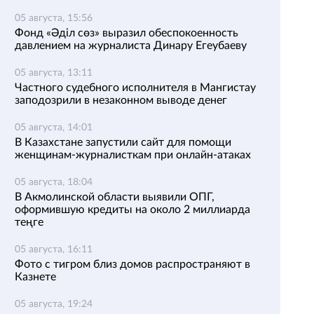
05 августа, 15:56
Фонд «Әділ сөз» выразил обеспокоенность
давлением на журналиста Динару Егеубаеву
05 августа, 13:11
Частного судебного исполнителя в Мангистау
заподозрили в незаконном выводе денег
05 августа, 14:01
В Казахстане запустили сайт для помощи
женщинам-журналисткам при онлайн-атаках
05 августа, 18:04
В Акмолинской области выявили ОПГ,
оформившую кредиты на около 2 миллиарда
теңге
05 августа, 16:11
Фото с тигром близ домов распространяют в
Казнете
05 августа, 19:24