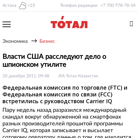
Астана
+23
Телефон редакции:
+7 700 978-78-54
→
Экономика
Бизнес
Власти США расследуют дело о
шпионском утилите
20 декабря 2011, 09:48
ИА Тотал Казахстан
Федеральная комиссия по торговле (FTC) и
Федеральная комиссия по связи (FCC)
встретились с руководством Carrier IQ
Пару недель назад разразился международный
скандал вокруг обнаруженной на смартфонах
разных производителей прошитой программы
Carrier IQ, которая записывает и высылает
сотовому оператору данные о том, где находится