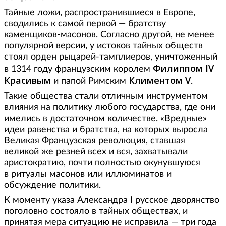
Тайные ложи, распространившиеся в Европе,
сводились к самой первой — братству
каменщиков-масонов. Согласно другой, не менее
популярной версии, у истоков тайных обществ
стоял орден рыцарей-тамплиеров, уничтоженный
Филиппом IV
в 1314 году французским королем
Красивым
Климентом V
и папой Римским
.
Такие общества стали отличным инструментом
влияния на политику любого государства, где они
имелись в достаточном количестве. «Вредные»
идеи равенства и братства, на которых выросла
Великая Французская революция, ставшая
великой же резней всех и вся, захватывали
аристократию, почти полностью окунувшуюся
в ритуалы масонов или иллюминатов и
обсуждение политики.
К моменту указа Александра I русское дворянство
поголовно состояло в тайных обществах, и
принятая мера ситуацию не исправила — три года