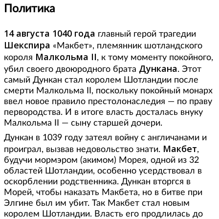
Политика
14 августа 1040 года
главный герой трагедии
Шекспира
«Макбет», племянник шотландского
Малкольма II
короля
, к тому моменту покойного,
Дункана
убил своего двоюродного брата
. Этот
самый Дункан стал королем Шотландии после
смерти Малкольма II, поскольку покойный монарх
ввел новое правило престолонаследия — по праву
первородства. И в итоге власть досталась внуку
Малкольма II — сыну старшей дочери.
Дункан в 1039 году затеял войну с англичанами и
Макбет
проиграл, вызвав недовольство знати.
,
будучи мормэром (акимом) Морея, одной из 32
областей Шотландии, особенно усердствовал в
оскорблении родственника. Дункан вторгся в
Морей, чтобы наказать Макбета, но в битве при
Элгине был им убит. Так Макбет стал новым
королем Шотландии. Власть его продлилась до