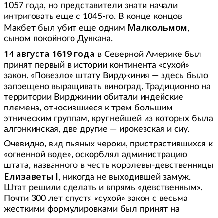
1057 года, но представители знати начали
интриговать еще с 1045-го. В конце концов
Малкольмом
Макбет был убит еще одним
,
сыном покойного Дункана.
14 августа 1619 года
в Северной Америке был
принят первый в истории континента «сухой»
закон. «Повезло» штату Вирджиния — здесь было
запрещено выращивать виноград. Традиционно на
территории Вирджинии обитали индейские
племена, относившиеся к трем большим
этническим группам, крупнейшей из которых была
алгонкинская, две другие — ирокезская и сиу.
Очевидно, вид пьяных чероки, пристрастившихся к
«огненной воде», оскорблял администрацию
штата, названного в честь королевы-девственницы
Елизаветы I
, никогда не выходившей замуж.
Штат решили сделать и впрямь «девственным».
Почти 300 лет спустя «сухой» закон с весьма
жесткими формулировками был принят на