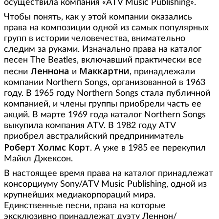
осуществила компания «ATV Music Publishing».
Чтобы понять, как у этой компании оказались
права на композиции одной из самых популярных
групп в истории человечества, внимательно
следим за руками. Изначально права на каталог
песен The Beatles, включавший практически все
Леннона
Маккартни
песни
и
, принадлежали
компании Northern Songs, организованной в 1963
году. В 1965 году Northern Songs стала публичной
компанией, и члены группы приобрели часть ее
акций. В марте 1969 года каталог Northern Songs
выкупила компания ATV. В 1982 году ATV
приобрел австралийский предприниматель
Роберт Холмс Корт
. А уже в 1985 ее перекупил
Майкл Джексон.
В настоящее время права на каталог принадлежат
консорциуму Sony/ATV Music Publishing, одной из
крупнейших медиакорпораций мира.
Единственные песни, права на которые
эксклюзивно принадлежат дуэту Леннон/