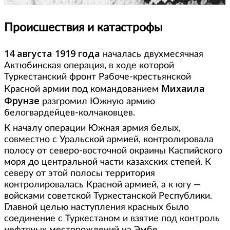
Происшествия и катастрофы
14 августа 1919 года
началась двухмесячная
Актюбинская операция, в ходе которой
Туркестанский фронт Рабоче-крестьянской
Михаила
Красной армии под командованием
Фрунзе
разгромил Южную армию
белогвардейцев-колчаковцев.
К началу операции Южная армия белых,
совместно с Уральской армией, контролировала
полосу от северо-восточной окраины Каспийского
моря до центральной части казахских степей. К
северу от этой полосы территория
контролировалась Красной армией, а к югу —
войсками советской Туркестанской Республики.
Главной целью наступления красных было
соединение с Туркестаном и взятие под контроль
нефтяных месторождений на Эмбе.