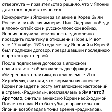
отвергнута — правительство решило, что у Японии
для этого недостаточно сил.
Конкурентами Японии за влияние в Корее были
Россия и китайская империя Цин. Одержав победу
в японо-китайской и русско-японской войнах,
Япония получила возможность единолично
проводить политику в отношении Кореи. И вот
уже 17 ноября 1905 года между Японией и Кореей
был подписан договор, превращавший последнюю
в протекторат первой.
После подписания договора в японском
правительстве образовались две фракции.
Ито
«Умеренные» политики, возглавляемые
Хиробуми
, считали, что формальная аннексия
Кореи приведет к росту антияпонских настроений
Ямагатой
в стране. «Радикалы», возглавляемые
Аритомо
, считали аннексию Кореи необходимой.
После того как Ито был убит, в правительстве
Японии возобладала точка зрения «радикалов».