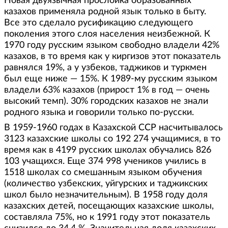
Новая двуязычная прослойка образованных
казахов применяла родной язык только в быту.
Все это сделало русификацию следующего
поколения этого слоя населения неизбежной. К
1970 году русским языком свободно владели 42%
казахов, в то время как у киргизов этот показатель
равнялся 19%, а у узбеков, таджиков и туркмен
был еще ниже — 15%. К 1989-му русским языком
владели 63% казахов (прирост 1% в год — очень
высокий темп). 30% городских казахов не знали
родного языка и говорили только по-русски.
В 1959-1960 годах в Казахской ССР насчитывалось
3123 казахские школы со 192 274 учащимися, в то
время как в 4199 русских школах обучались 826
103 учащихся. Еще 374 998 учеников учились в
1518 школах со смешанным языком обучения
(количество узбекских, уйгурских и таджикских
школ было незначительным). В 1958 году доля
казахских детей, посещающих казахские школы,
составляла 75%, но к 1991 году этот показатель