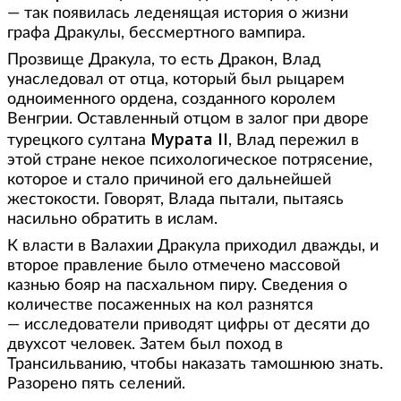
— так появилась леденящая история о жизни
графа Дракулы, бессмертного вампира.
Прозвище Дракула, то есть Дракон, Влад
унаследовал от отца, который был рыцарем
одноименного ордена, созданного королем
Венгрии. Оставленный отцом в залог при дворе
Мурата II
турецкого султана
, Влад пережил в
этой стране некое психологическое потрясение,
которое и стало причиной его дальнейшей
жестокости. Говорят, Влада пытали, пытаясь
насильно обратить в ислам.
К власти в Валахии Дракула приходил дважды, и
второе правление было отмечено массовой
казнью бояр на пасхальном пиру. Сведения о
количестве посаженных на кол разнятся
— исследователи приводят цифры от десяти до
двухсот человек. Затем был поход в
Трансильванию, чтобы наказать тамошнюю знать.
Разорено пять селений.