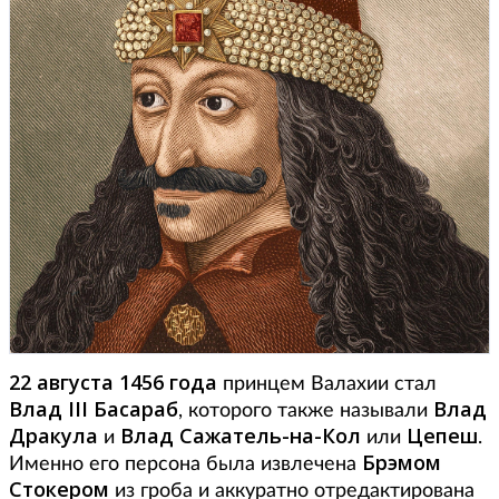
22 августа 1456 года
принцем Валахии стал
Влад III Басараб
Влад
, которого также называли
Дракула
Влад Сажатель-на-Кол
Цепеш
и
или
.
Брэмом
Именно его персона была извлечена
Стокером
из гроба и аккуратно отредактирована