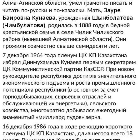
Алма-Атинской области, умел грамотно писать и
Зауре
читать по-русски и по-казахски. Мать,
Баировна Кунаева
Шынболатова
, урожденная
(Чимбулатова)
, родилась в 1888 году в бедной
крестьянской семье в селе Чилик Чиликского
района (нынешней Алматинской области). Они
прожили совместно свыше семидесяти лет.
7 декабря 1964 года пленум ЦК КП Казахстана
избрал Динмухамеда Кунаева первым секретарем
ЦК Коммунистической партии КазССР. При новом
руководителе республика достигла значительного
экономического подъема и роста промышленного
потенциала республики (в основном за счет
горнодобывающих, сырьевых отраслей и
обслуживающей их энергетики), сельского
хозяйства, многократно добывался ежегодный
знаменитый «миллиард пудов» зерна.
16 декабря 1986 года в ходе рекордно короткого
пленума ЦК КП Казахстана, длившегося всего 18