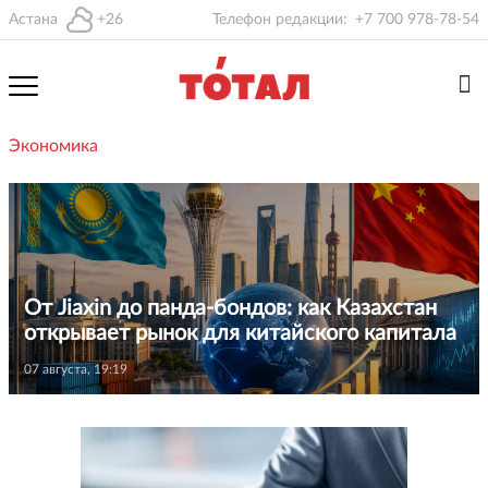
Астана
+26
Телефон редакции:
+7 700 978-78-54
Экономика
От Jiaxin до панда-бондов: как Казахстан
открывает рынок для китайского капитала
07 августа, 19:19