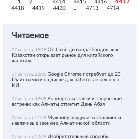
4417
1
2
...
4414
4415
4416
4418
4419
4420
...
4713
4714
Читаемое
От Jiaxin до панда-бондов: как
07 августа, 19:19
Казахстан открывает рынок для китайского
капитала
Google Chrome потребует до 20
07 августа, 22:06
Гбайт памяти на диске для работы локального
ИИ
Концерт, выставки и творческие
07 августа, 19:05
встречи: как Алматы отметит День Абая
Мужчину осудили за сталкинг и
07 августа, 21:49
навязчивые звонки в Алматинской области
Изобретательные способы
07 августа, 22:39