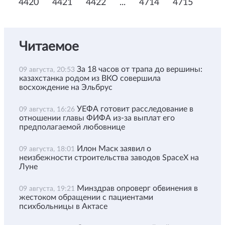
4420
4421
4422
...
4714
4715
Читаемое
За 18 часов от трапа до вершины:
09 августа, 20:53
казахстанка родом из ВКО совершила
восхождение на Эльбрус
УЕФА готовит расследование в
09 августа, 16:26
отношении главы ФИФА из-за выплат его
предполагаемой любовнице
Илон Маск заявил о
09 августа, 18:01
неизбежности строительства заводов SpaceX на
Луне
Минздрав опроверг обвинения в
09 августа, 19:21
жестоком обращении с пациентами
психбольницы в Актасе