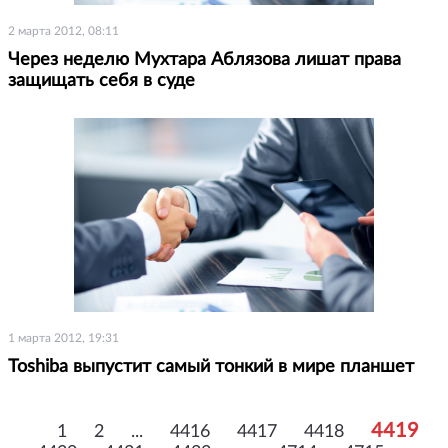
2 марта 2012, 08:11
Через неделю Мухтара Аблязова лишат права
защищать себя в суде
1 марта 2012, 19:31
Toshiba выпустит самый тонкий в мире планшет
4419
1
2
...
4416
4417
4418