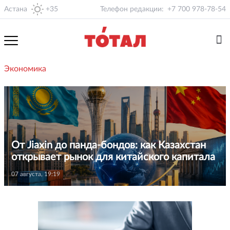
Астана
+35
Телефон редакции:
+7 700 978-78-54
Экономика
От Jiaxin до панда-бондов: как Казахстан
открывает рынок для китайского капитала
07 августа, 19:19