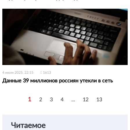
4 июля 2025, 22:15
1613
Данные 39 миллионов россиян утекли в сеть
1
2
3
4
...
12
13
Читаемое