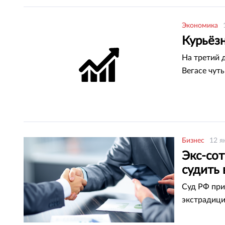
Экономика
Курьёз
На третий 
Вегасе чут
Бизнес
12 я
Экс-сот
судить 
Суд РФ при
экстрадиц