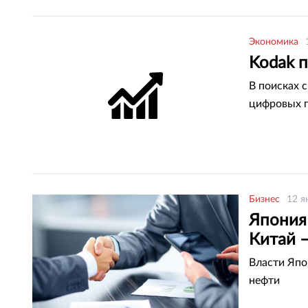
Экономика
Kodak п
В поисках 
цифровых г
Бизнес
12 я
Япония
Китай –
Власти Япо
нефти