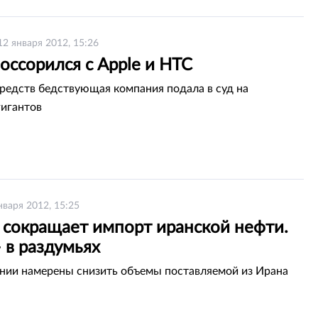
12 января 2012, 15:26
оссорился с Apple и HTC
средств бедствующая компания подала в суд на
игантов
нваря 2012, 15:25
 сокращает импорт иранской нефти.
 в раздумьях
нии намерены снизить объемы поставляемой из Ирана