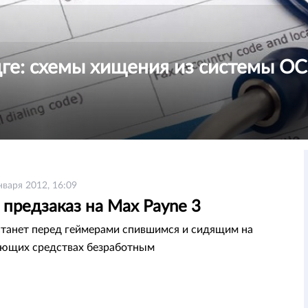
ңге: схемы хищения из системы 
нваря 2012, 16:09
предзаказ на Max Payne 3
танет перед геймерами спившимся и сидящим на
ающих средствах безработным