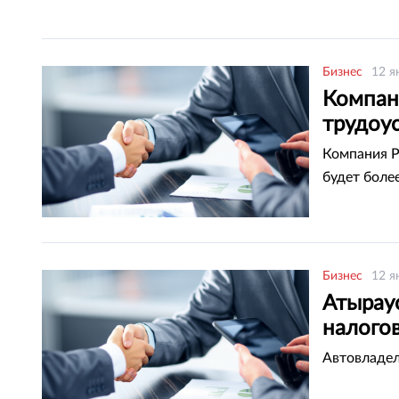
Бизнес
12 я
Компан
трудоу
Компания P
будет боле
Бизнес
12 я
Атырау
налого
Автовладел