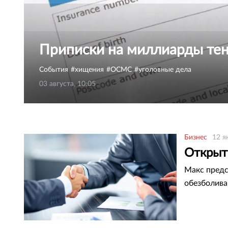
Приписки на миллиарды те
События
хищения
ОСМС
уголовные дела
03 августа, 10:05
Бизнес
12 я
Открыт 
Макс предс
обезболив