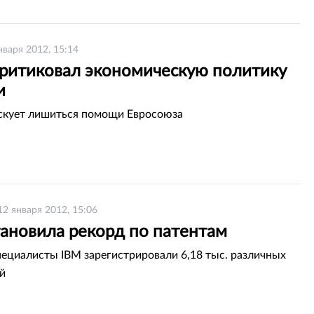
нваря 2012, 15:14
критиковал экономическую политику
и
скует лишиться помощи Евросоюза
12 января 2012, 15:06
тановила рекорд по патентам
пециалисты IBM зарегистрировали 6,18 тыс. различных
й