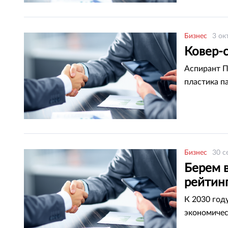
Бизнес
3 ок
Ковер-с
Аспирант П
пластика па
Бизнес
30 с
Берем в
рейтин
К 2030 год
экономичес