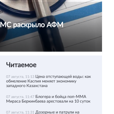
ОСМС раскрыло АФМ
Читаемое
Цена отступающей воды: как
07 августа, 11:13
обмеление Каспия меняет экономику
западного Казахстана
Блогера и бойца поп-ММА
07 августа, 11:47
Мираса Беркинбаева арестовали на 10 суток
Дозорные и патрули на
07 августа, 11:31