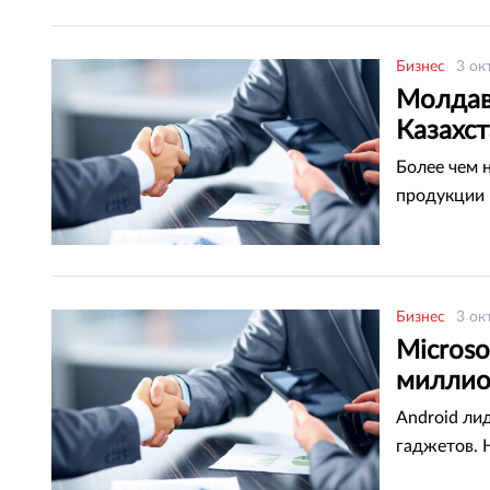
Бизнес
3 ок
Молдав
Казахс
Более чем 
продукции
Бизнес
3 ок
Microso
миллио
Android ли
гаджетов. 