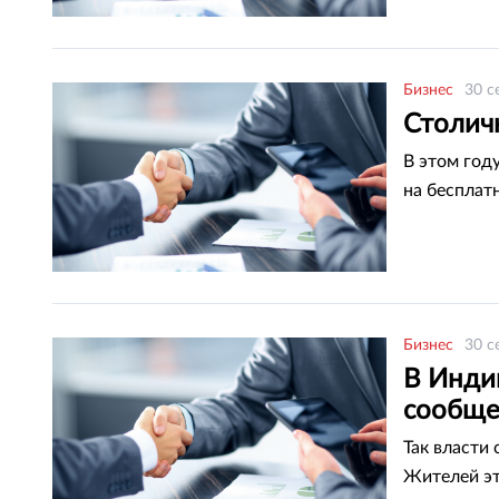
Бизнес
30 с
Столич
В этом год
на бесплат
Бизнес
30 с
В Инди
сообще
Так власти
Жителей эт