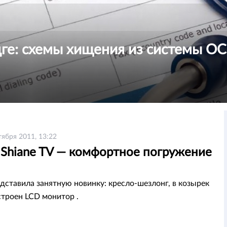
ңге: схемы хищения из системы 
тября 2011, 13:22
 Shiane TV — комфортное погружение
едставила занятную новинку: кресло-шезлонг, в козырек
строен LCD монитор .