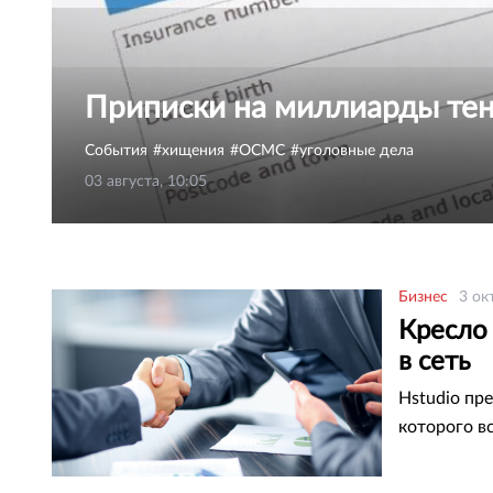
Приписки на миллиарды те
События
хищения
ОСМС
уголовные дела
03 августа, 10:05
Бизнес
3 ок
Кресло
в сеть
Hstudio пр
которого в