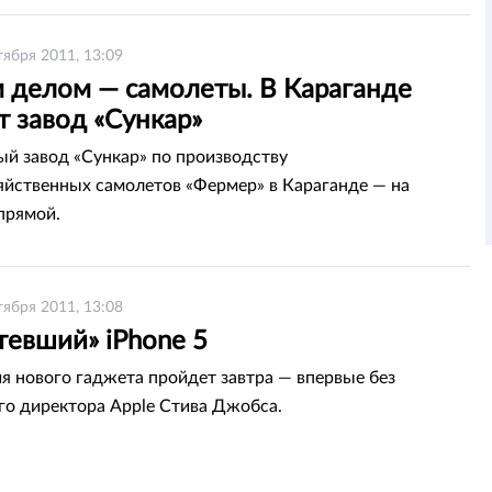
тября 2011, 13:09
 делом — самолеты. В Караганде
т завод «Сункар»
й завод «Сункар» по производству
яйственных самолетов «Фермер» в Караганде — на
прямой.
тября 2011, 13:08
тевший» iPhone 5
я нового гаджета пройдет завтра — впервые без
го директора Applе Стива Джобса.