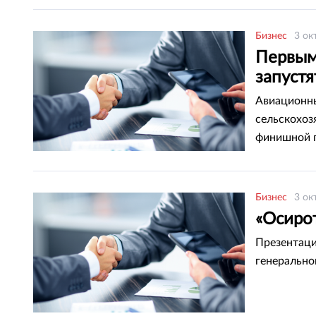
Бизнес
3 ок
Первым
запустя
Авиационны
сельскохоз
финишной 
Бизнес
3 ок
«Осиро
Презентаци
генерально