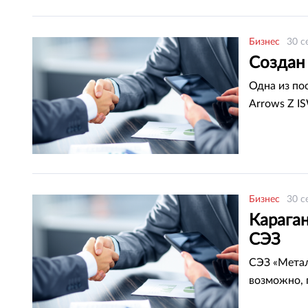
Бизнес
30 с
Создан
Одна из по
Arrows Z I
Бизнес
30 с
Караган
СЭЗ
СЭЗ «Метал
возможно, 