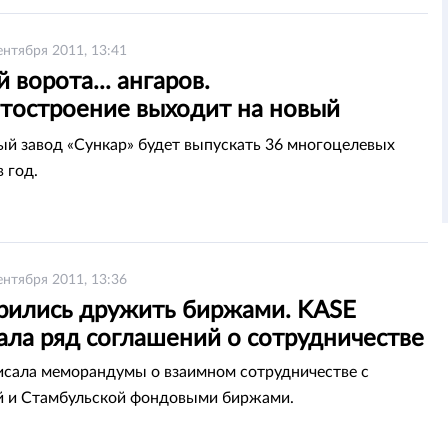
ентября 2011, 13:41
 ворота... ангаров.
тостроение выходит на новый
ь
й завод «Сункар» будет выпускать 36 многоцелевых
 год.
ентября 2011, 13:36
рились дружить биржами. KASE
ала ряд соглашений о сотрудничестве
сала меморандумы о взаимном сотрудничестве с
й и Стамбульской фондовыми биржами.