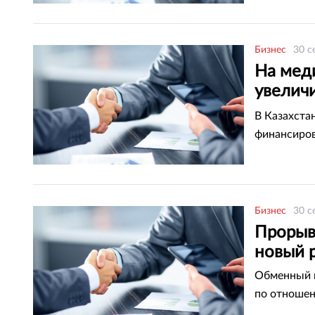
Бизнес
30 с
На мед
увелич
здраво
В Казахстан
финансиров
Бизнес
30 с
Прорыв
новый 
Обменный к
по отноше