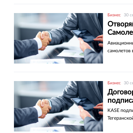
Бизнес
30 с
Отворяй
Самоле
уровен
Авиационны
самолетов в
Бизнес
30 с
Догово
подпис
KASE подпи
Тегеранско