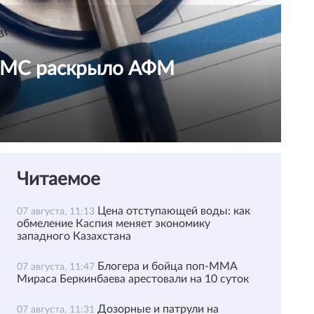
ОСМС раскрыло АФМ
Читаемое
Цена отступающей воды: как
07 августа, 11:13
обмеление Каспия меняет экономику
западного Казахстана
Блогера и бойца поп-ММА
07 августа, 11:47
Мираса Беркинбаева арестовали на 10 суток
Дозорные и патрули на
07 августа, 11:31