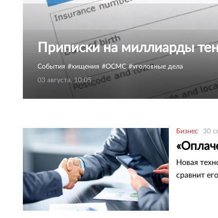
Приписки на миллиарды те
События
хищения
ОСМС
уголовные дела
03 августа, 10:05
Бизнес
30 с
«Оплач
Новая техн
сравнит ег