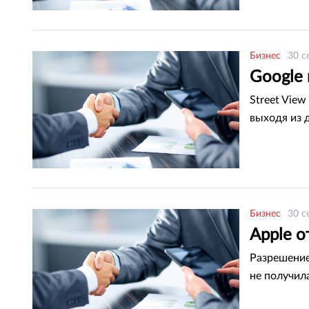
Бизнес
30 с
Google
Street Vie
выходя из 
Бизнес
30 с
Apple о
Разрешение
не получил