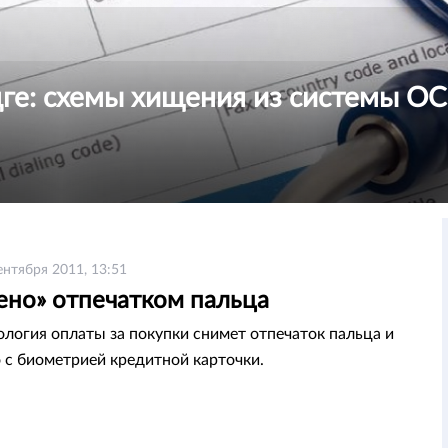
ңге: схемы хищения из системы 
ентября 2011, 13:51
ено» отпечатком пальца
ология оплаты за покупки снимет отпечаток пальца и
о с биометрией кредитной карточки.