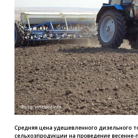
Фото: vestipmr.info
Средняя цена удешевленного дизельного 
сельхозпродукции на проведение весенне-п