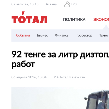
07 августа, 18:15
Астана
+23
ПОЛИТИКА
ЭКОНО
События
Бизнес
Финансы
Госсектор
Техно
92 тенге за литр дизто
работ
06 апреля 2016, 18:04
ИА Тотал Казахстан