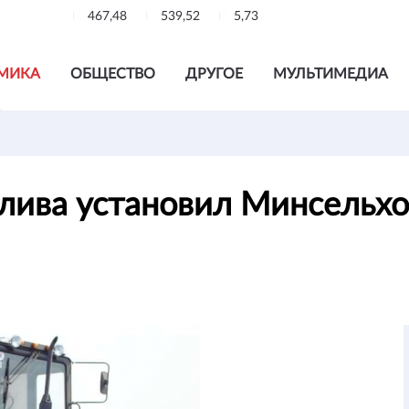
467,48
539,52
5,73
МИКА
ОБЩЕСТВО
ДРУГОЕ
МУЛЬТИМЕДИА
плива установил Минсельх