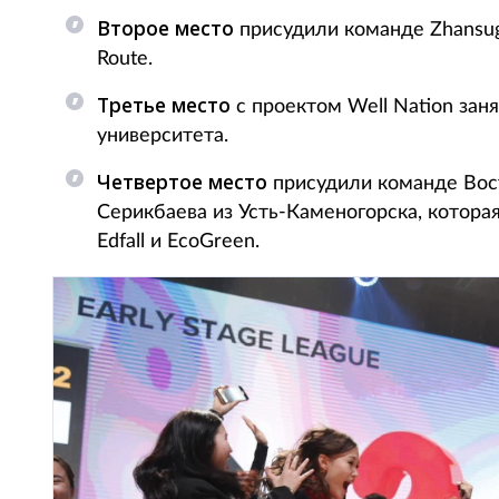
Второе место
присудили команде Zhansugu
Route.
Третье место
с проектом Well Nation зан
университета.
Четвертое место
присудили команде Вост
Серикбаева из Усть-Каменогорска, которая
Edfall и EcoGreen.