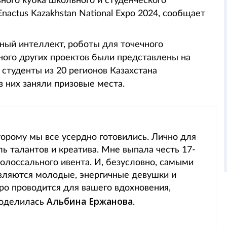
ого кубка школьного и студенческого
nactus Kazakhstan National Expo 2024, сообщает
ный интеллект, роботы для точечного
ного других проектов были представлены на
студенты из 20 регионов Казахстана
 них заняли призовые места.
торому мы все усердно готовились. Лично для
ь талантов и креатива. Мне выпала честь 17-
колоссального ивента. И, безусловно, самыми
вляются молодые, энергичные девушки и
Expo проводится для вашего вдохновения,
Альбина Ержанова
поделилась
.