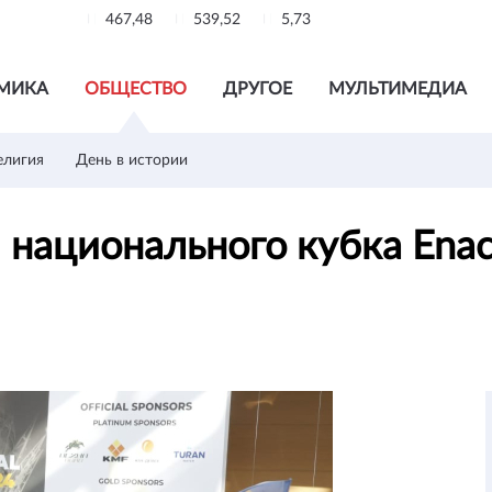
467,48
539,52
5,73
МИКА
ОБЩЕСТВО
ДРУГОЕ
МУЛЬТИМЕДИА
елигия
День в истории
ационального кубка Enact