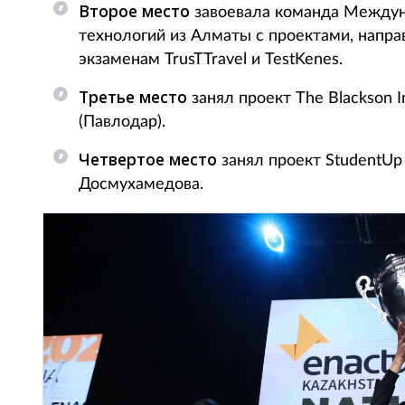
Второе место
завоевала команда Междун
технологий из Алматы с проектами, напр
экзаменам TrusTTravel и TestKenes.
Третье место
занял проект The Blackson I
(Павлодар).
Четвертое место
занял проект StudentUp
Досмухамедова.