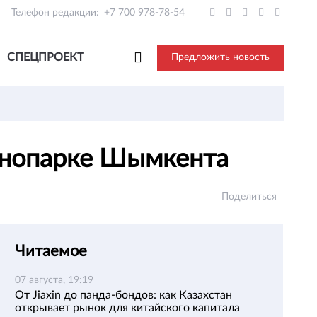
Телефон редакции:
+7 700 978-78-54
СПЕЦПРОЕКТ
Предложить новость
ехнопарке Шымкента
Поделиться
Читаемое
07 августа, 19:19
От Jiaxin до панда-бондов: как Казахстан
открывает рынок для китайского капитала