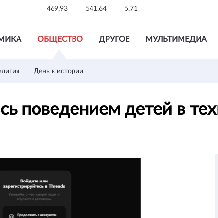
469,93
541,64
5,71
МИКА
ОБЩЕСТВО
ДРУГОЕ
МУЛЬТИМЕДИА
елигия
День в истории
сь поведением детей в т