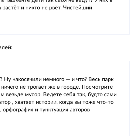
 в Ташкенте дети так себя не ведут? У них в
 растёт и никто не рвёт. Чистейший
елей:
? Ну накосячили немного — и что? Весь парк
 ничего не трогает же в городе. Посмотрите
ам везьде мусор. Ведете себя так, будто сами
тор , хватает истории, когда вы тоже что-то
, орфография и пунктуация авторов