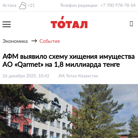
Астана
+21
Телефон редакции:
+7 700 978-78-54
→
Экономика
События
АФМ выявило схему хищения имущества
АО «Qarmet» на 1,8 миллиарда тенге
26 декабря 2025, 10:42
ИА Тотал Казахстан