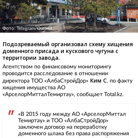
Фото: Telegram/Qarmet
Подозреваемый организовал схему хищения
доменного присада и кускового чугуна с
территории завода.
Агентством по финансовому мониторингу
проводится расследование в отношении
Ким С
директора ТОО «АлбаСтройДор»
. по факту
хищения имущества АО
«АрселорМитталТемиртау», сообщает Total.kz.
«В 2015 году между АО «АрселорМиттал
Темиртау» и ТОО «АлбаСтройДор»
заключен договор на переработку
доменного шлака без права распоряжения