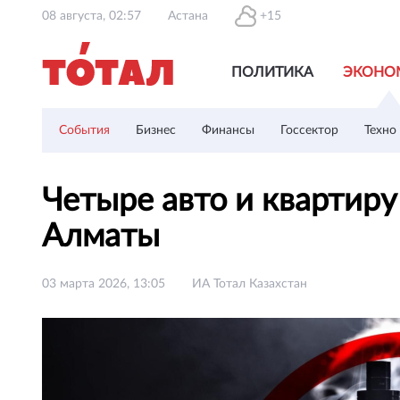
08 августа, 02:57
Астана
+15
ПОЛИТИКА
ЭКОНО
События
Бизнес
Финансы
Госсектор
Техно
Четыре авто и квартиру
Алматы
03 марта 2026, 13:05
ИА Тотал Казахстан