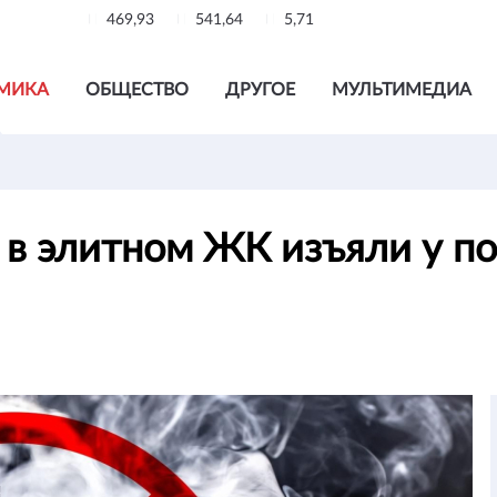
469,93
541,64
5,71
МИКА
ОБЩЕСТВО
ДРУГОЕ
МУЛЬТИМЕДИА
 в элитном ЖК изъяли у п