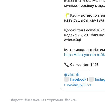
арест
незаконная торговля
вейпы