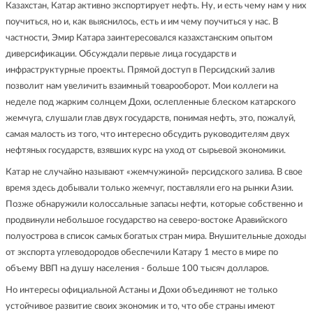
Казахстан, Катар активно экспортирует нефть. Ну, и есть чему нам у них
поучиться, но и, как выяснилось, есть и им чему поучиться у нас. В
частности, Эмир Катара заинтересовался казахстанским опытом
диверсификации. Обсуждали первые лица государств и
инфраструктурные проекты. Прямой доступ в Персидский залив
позволит нам увеличить взаимный товарооборот. Мои коллеги на
неделе под жарким солнцем Дохи, ослепленные блеском катарского
жемчуга, слушали глав двух государств, понимая нефть, это, пожалуй,
самая малость из того, что интересно обсудить руководителям двух
нефтяных государств, взявших курс на уход от сырьевой экономики.
Катар не случайно называют «жемчужиной» персидского залива. В свое
время здесь добывали только жемчуг, поставляли его на рынки Азии.
Позже обнаружили колоссальные запасы нефти, которые собственно и
продвинули небольшое государство на северо-востоке Аравийского
полуострова в список самых богатых стран мира. Внушительные доходы
от экспорта углеводородов обеспечили Катару 1 место в мире по
объему ВВП на душу населения - больше 100 тысяч долларов.
Но интересы официальной Астаны и Дохи объединяют не только
устойчивое развитие своих экономик и то, что обе страны имеют