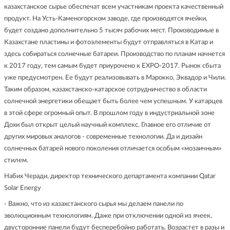
казахстанское сырье обеспечат всем участникам проекта качественный
продукт. На Усть-Каменогорском заводе, где производятся ячейки,
будет создано дополнительно 5 тысяч рабочих мест. Производимые в
Казахстане пластины и фотоэлементы будут отправляться в Катар и
здесь собираться солнечные батареи. Производство по планам начнется
к 2017 году, тем самым будет приурочено к EXPO-2017. Рынок сбыта
уже предусмотрен. Ее будут реализовывать в Марокко, Эквадор и Чили.
Таким образом, казахстанско-катарское сотрудничество в области
солнечной энергетики обещает быть более чем успешным. У катарцев
в этой сфере огромный опыт. В прошлом году в индустриальной зоне
Дохи был открыт целый научный комплекс. Главное его отличие от
других мировых аналогов - современные технологии. Да и дизайн
солнечных батарей нового поколения отличается особым «мозаичным»
стилем.
Набих Черади, директор технического департамента компании Qatar
Solar Energy
- Важно, что из казахстанского сырья мы делаем панели по
эволюционным технологиям. Даже при отключении одной из ячеек,
двусторонние панели будут бесперебойно работать. Возрастет в разы и