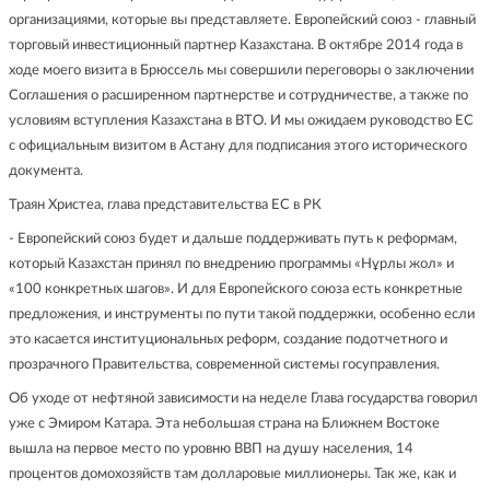
организациями, которые вы представляете. Европейский союз - главный
торговый инвестиционный партнер Казахстана. В октябре 2014 года в
ходе моего визита в Брюссель мы совершили переговоры о заключении
Соглашения о расширенном партнерстве и сотрудничестве, а также по
условиям вступления Казахстана в ВТО. И мы ожидаем руководство ЕС
с официальным визитом в Астану для подписания этого исторического
документа.
Траян Христеа, глава представительства ЕС в РК
- Европейский союз будет и дальше поддерживать путь к реформам,
который Казахстан принял по внедрению программы «Нұрлы жол» и
«100 конкретных шагов». И для Европейского союза есть конкретные
предложения, и инструменты по пути такой поддержки, особенно если
это касается институциональных реформ, создание подотчетного и
прозрачного Правительства, современной системы госуправления.
Об уходе от нефтяной зависимости на неделе Глава государства говорил
уже с Эмиром Катара. Эта небольшая страна на Ближнем Востоке
вышла на первое место по уровню ВВП на душу населения, 14
процентов домохозяйств там долларовые миллионеры. Так же, как и