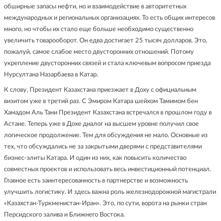
обширные запасы нефти, но и взаимодействие в авторитетных
международных и региональных организациях. То есть общих интересов
много, но чтобы их стало еще больше необходимо существенно
увеличить товарооборот. Он едва достигает 25 тысяч долларов. Это,
пожалуй, самое слабое место двусторонних отношений. Потому
укрепление двусторонних связей и стала ключевым вопросом приезда
Нурсултана Назарбаева в Катар.
К слову, Президент Казахстана приезжает в Доху с официальным
визитом уже в третий раз. С Эмиром Катара шейхом Тамимом бен
Хамадом Аль Тани Президент Казахстана встречался в прошлом году в
Астане. Теперь уже в Дохе диалог на высшем уровне получил свое
логическое продолжение. Тем для обсуждения не мало. Основные из
тех, что обсуждались не за закрытыми дверями с представителями
бизнес-элиты Катара. И один из них, как повысить количество
совместных проектов и использовать весь инвестиционный потенциал.
Главное есть заинтересованность в партнерстве и возможность
улучшить логистику. И здесь важна роль железнодорожной магистрали
«Казахстан-Туркменистан-Иран». Это, по сути, ворота на рынки стран
Персидского залива и Ближнего Востока.