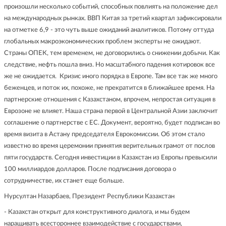
произошли несколько событий, способных повлиять на положение дел
на международных рынках. ВВП Китая за третий квартал зафиксировали
на отметке 6,9 - это чуть выше ожиданий аналитиков. Потому оттуда
глобальных макроэкономических проблем эксперты не ожидают.
Страны ОПЕК, тем временем, не договорились о снижении добычи. Как
следствие, нефть пошла вниз. Но масштабного падения котировок все
же не ожидается. Кризис иного порядка в Европе. Там все так же много
беженцев, и поток их, похоже, не прекратится в ближайшее время. На
партнерские отношения с Казахстаном, впрочем, непростая ситуация в
Еврозоне не влияет. Наша страна первой в Центральной Азии заключит
соглашение о партнерстве с ЕС. Документ, вероятно, будет подписан во
время визита в Астану председателя Еврокомиссии. Об этом стало
известно во время церемонии принятия верительных грамот от послов
пяти государств. Сегодня инвестиции в Казахстан из Европы превысили
100 миллиардов долларов. После подписания договора о
сотрудничестве, их станет еще больше.
Нурсултан Назарбаев, Президент Республики Казахстан
- Казахстан открыт для конструктивного диалога, и мы будем
наращивать всестороннее взаимодействие с государствами,