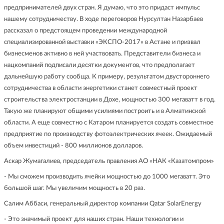
предпринимателей двух стран. Я думаю, что это придаст импульс
нашему сотрудничеству. В ходе переговоров Нурсултан Назарбаев
рассказал о предстоящем проведении международной
специализированной выставки «ЭКСПО-2017» в Астане и призвал
бизнесменов активно в ней участвовать. Представители бизнеса и
нацкомпаний подписали десятки документов, что предполагает
дальнейшую работу сообща. К примеру, результатом двустороннего
сотрудничества в области энергетики станет совместный проект
строительства электростанции в Дохе, мощностью 300 мегаватт в год.
Такую же планируют общими усилиями построить и в Алматинской
области. А еще совместно с Катаром планируется создать совместное
предприятие по производству фотоэлектрических ячеек. Ожидаемый
объем инвестиций - 800 миллионов долларов.
Аскар Жумагалиев, председатель правления АО «НАК «Казатомпром»
- Мы сможем производить ячейки мощностью до 1000 мегаватт. Это
большой шаг. Мы увеличим мощность в 20 раз.
Салим Аббаси, генеральный директор компании Qatar SolarEnergy
- Это значимый проект для наших стран. Наши технологии и