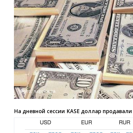
Фото: ru.golos.ua
На дневной сессии KASE доллар продавали п