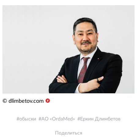
© dlimbetov.com
обыски
АО «OrdaMed»
Еркин Длимбетов
Поделиться