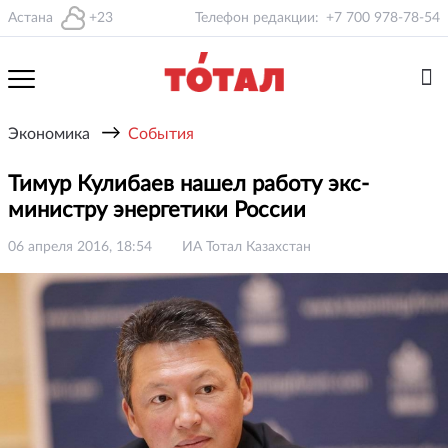
Астана
+23
Телефон редакции:
+7 700 978-78-54
→
Экономика
События
Тимур Кулибаев нашел работу экс-
министру энергетики России
06 апреля 2016, 18:54
ИА Тотал Казахстан