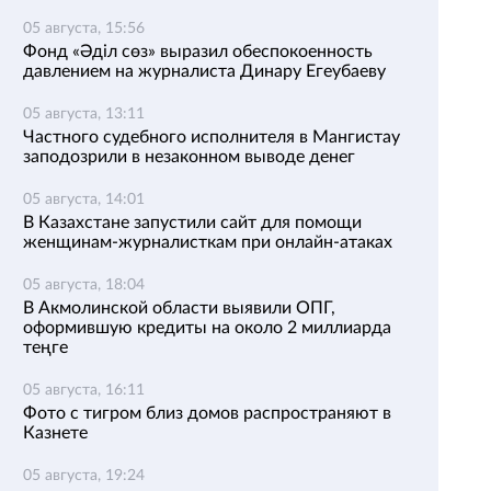
05 августа, 15:56
Фонд «Әділ сөз» выразил обеспокоенность
давлением на журналиста Динару Егеубаеву
05 августа, 13:11
Частного судебного исполнителя в Мангистау
заподозрили в незаконном выводе денег
05 августа, 14:01
В Казахстане запустили сайт для помощи
женщинам-журналисткам при онлайн-атаках
05 августа, 18:04
В Акмолинской области выявили ОПГ,
оформившую кредиты на около 2 миллиарда
теңге
05 августа, 16:11
Фото с тигром близ домов распространяют в
Казнете
05 августа, 19:24