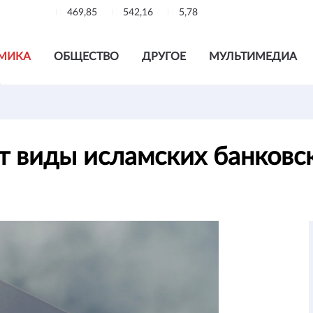
469,85
542,16
5,78
МИКА
ОБЩЕСТВО
ДРУГОЕ
МУЛЬТИМЕДИА
т виды исламских банковс