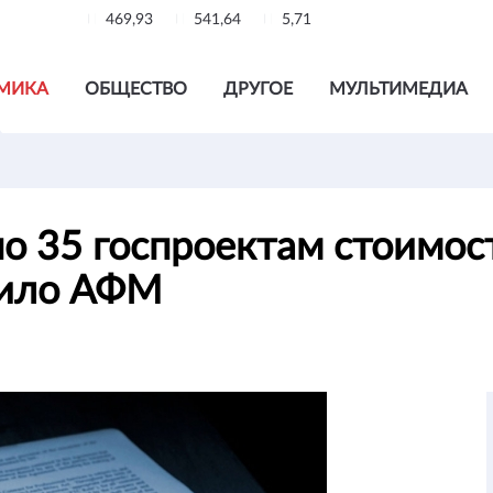
469,93
541,64
5,71
МИКА
ОБЩЕСТВО
ДРУГОЕ
МУЛЬТИМЕДИА
о 35 госпроектам стоимос
вило АФМ