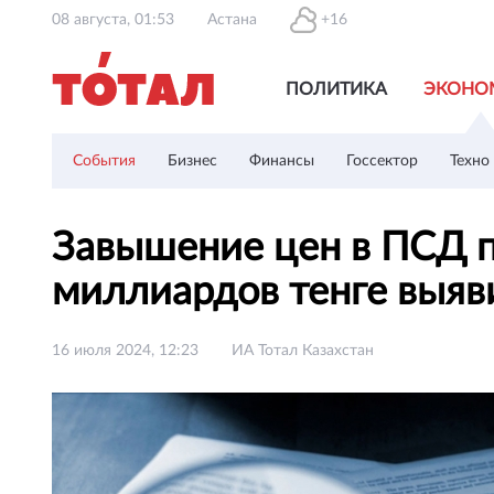
08 августа, 01:53
Астана
+16
ПОЛИТИКА
ЭКОНО
События
Бизнес
Финансы
Госсектор
Техно
Завышение цен в ПСД п
миллиардов тенге выя
16 июля 2024, 12:23
ИА Тотал Казахстан