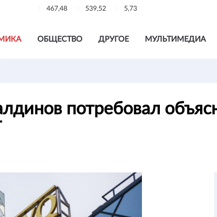
467,48
539,52
5,73
МИКА
ОБЩЕСТВО
ДРУГОЕ
МУЛЬТИМЕДИА
лдинов потребовал объясн
Г