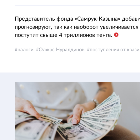
Представитель фонда «Самрук-Казына» добавил
прогнозируют, так как наоборот увеличивается 
поступит свыше 4 триллионов тенге.
налоги
Олжас Нуралдинов
поступления от квази