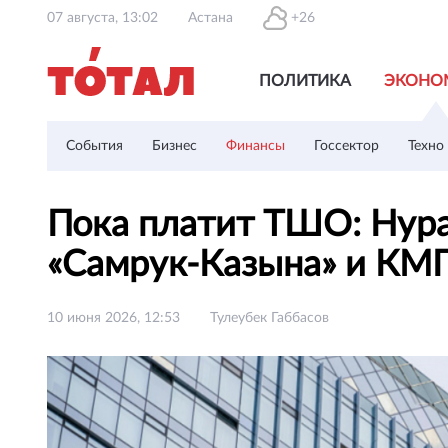
07 августа, 13:02
Астана
+26
ПОЛИТИКА
ЭКОНО
События
Бизнес
Финансы
Госсектор
Техно
Пока платит ТШО: Нура
«Самрук-Казына» и КМ
10 июня 2026, 12:53
Тулеубек Габбасов