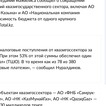
седании мажилиса сообщил о сокращении
ий квазигосударственного сектора, включая АО
-Казына» и АО «Национальная компания
исимость бюджета от одного крупного
tal.kz.
налоговые поступления от квазигоссектора за
. При этом 53% от этой суммы обеспечил один
 (ТШО). В то время как из 78 из 380
говые платежи», — сообщил Нуралдинов.
субъектам квазигоссектора — АО «ФНБ «Самрук-
», АО «НК «КазМунайГаз», АО «НК «QazaqGaz» —
30 миллиардов тенге.