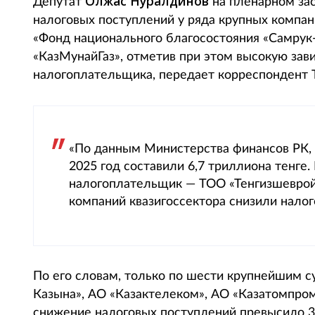
Олжас Нуралдинов
Депутат
на пленарном за
налоговых поступлений у ряда крупных компан
«Фонд национального благосостояния «Самрук
«КазМунайГаз», отметив при этом высокую зав
налогоплательщика, передает корреспондент To
«По данным Министерства финансов РК, 
2025 год составили 6,7 триллиона тенге
налогоплательщик — ТОО «Тенгизшевройл»
компаний квазигоссектора снизили нало
По его словам, только по шести крупнейшим 
Казына», АО «Казактелеком», АО «Казатомпром
снижение налоговых поступлений превысило 3