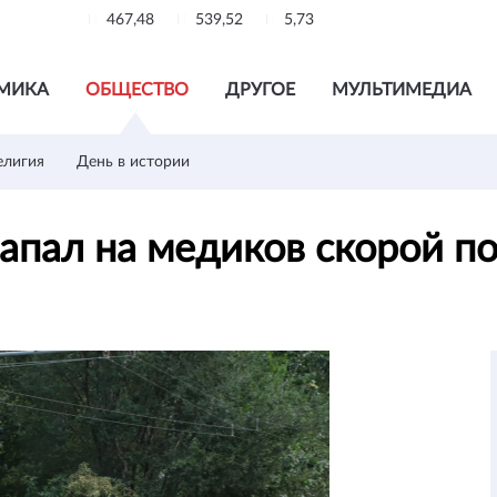
467,48
539,52
5,73
МИКА
ОБЩЕСТВО
ДРУГОЕ
МУЛЬТИМЕДИА
елигия
День в истории
напал на медиков скорой 