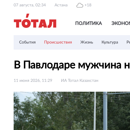
07 августа, 02:34
Астана
+18
ПОЛИТИКА
ЭКОНО
События
Происшествия
Жизнь
Культура
Р
В Павлодаре мужчина 
11 июня 2026, 11:29
ИА Тотал Казахстан