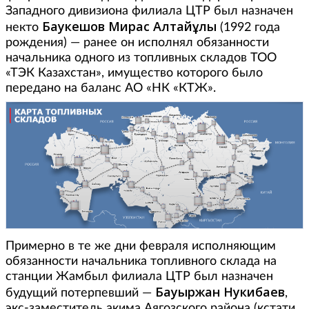
Западного дивизиона филиала ЦТР был назначен
Баукешов Мирас Алтайұлы
некто
(1992 года
рождения) — ранее он исполнял обязанности
начальника одного из топливных складов ТОО
«ТЭК Казахстан», имущество которого было
передано на баланс АО «НК «КТЖ».
Примерно в те же дни февраля исполняющим
обязанности начальника топливного склада на
станции Жамбыл филиала ЦТР был назначен
Бауыржан Нукибаев
будущий потерпевший —
,
экс-заместитель акима Аягозского района (кстати,