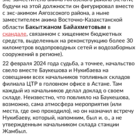
будучи на этой должности он фигурировал вместе
с экс-акимом Аягозсокого района, а ныне
заместителем акима Восточно-Казахстанской
Бакытжаном Байахметовым
области
в
скандале
, связанном с хищением бюджетных
средств, выделенных на реконструкцию более 30
километров водопроводных сетей и водозаборных
сооружений в регионе).
22 февраля 2024 года судьба, а точнее, начальство
свело вместе Баукешова и Нукибаева на
совещании всех начальников топливных складов
филиала ЦТР в головном офисе в Астане. Там
каждый из начальников делал доклад о своем
складе. Неизвестно, что повлияло на Баукешова,
возможно, сама атмосфера мероприятия (или
места, где оно проходило), но он назначил встречу
Нукибаеву, который, напомним, был и. о., а не
утвержденным начальником склада станции
Жамбыл.