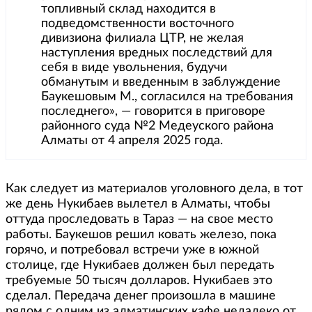
топливный склад находится в
подведомственности восточного
дивизиона филиала ЦТР, не желая
наступления вредных последствий для
себя в виде увольнения, будучи
обманутым и введенным в заблуждение
Баукешовым М., согласился на требования
последнего», — говорится в приговоре
районного суда №2 Медеуского района
Алматы от 4 апреля 2025 года.
Как следует из материалов уголовного дела, в тот
же день Нукибаев вылетел в Алматы, чтобы
оттуда проследовать в Тараз — на свое место
работы. Баукешов решил ковать железо, пока
горячо, и потребовал встречи уже в южной
столице, где Нукибаев должен был передать
требуемые 50 тысяч долларов. Нукибаев это
сделал. Передача денег произошла в машине
рядом с одним из алматинских кафе недалеко от