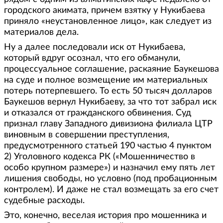
городского акимата, причем взятку у Нукибаева
приняло «неустановленное лицо», как следует из
материалов дела.
Ну а далее последовали иск от Нукибаева,
который вдруг осознал, что его обманули,
процессуальное соглашение, раскаяние Баукешова
на суде и полное возмещение им материальных
потерь потерпевшего. То есть 50 тысяч долларов
Баукешов вернул Нукибаеву, за что тот забрал иск
и отказался от гражданского обвинения. Суд
признал главу Западного дивизиона филиала ЦТР
виновным в совершении преступления,
предусмотренного статьей 190 частью 4 пунктом
2) Уголовного кодекса РК («Мошенничество в
особо крупном размере») и назначил ему пять лет
лишения свободы, но условно (под пробационным
контролем). И даже не стал возмещать за его счет
судебные расходы.
Это, конечно, веселая история про мошенника и