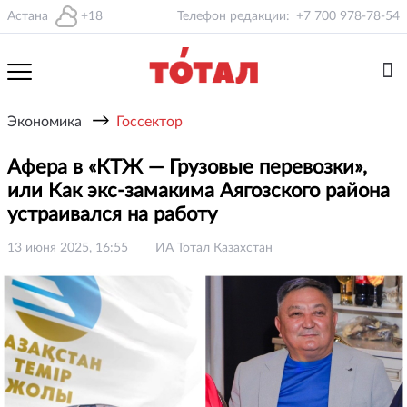
Астана
+18
Телефон редакции:
+7 700 978-78-54
→
Экономика
Госсектор
Афера в «КТЖ — Грузовые перевозки»,
или Как экс-замакима Аягозского района
устраивался на работу
13 июня 2025, 16:55
ИА Тотал Казахстан