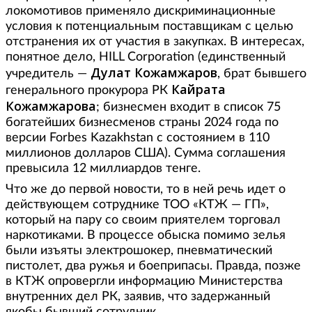
локомотивов применяло дискриминационные
условия к потенциальным поставщикам с целью
отстранения их от участия в закупках. В интересах,
понятное дело, HILL Corporation (единственный
Дулат Кожамжаров
учредитель —
, брат бывшего
Кайрата
генерального прокурора РК
Кожамжарова
; бизнесмен входит в список 75
богатейших бизнесменов страны 2024 года по
версии Forbes Kazakhstan с состоянием в 110
миллионов долларов США). Сумма соглашения
превысила 12 миллиардов тенге.
Что же до первой новости, то в ней речь идет о
действующем сотруднике ТОО «КТЖ — ГП»,
который на пару со своим приятелем торговал
наркотиками. В процессе обыска помимо зелья
были изъяты электрошокер, пневматический
пистолет, два ружья и боеприпасы. Правда, позже
в КТЖ опровергли информацию Министерства
внутренних дел РК, заявив, что задержанный
якобы бывший сотрудник.