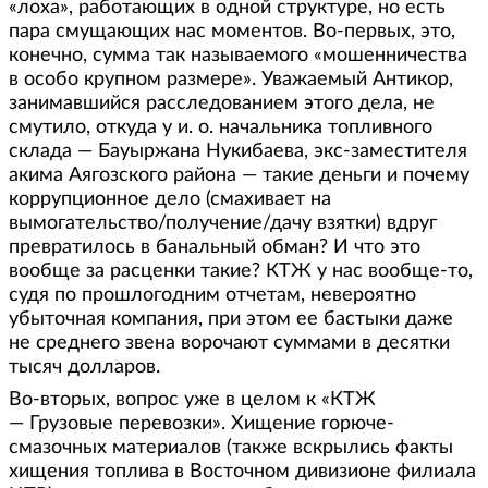
«лоха», работающих в одной структуре, но есть
пара смущающих нас моментов. Во-первых, это,
конечно, сумма так называемого «мошенничества
в особо крупном размере». Уважаемый Антикор,
занимавшийся расследованием этого дела, не
смутило, откуда у и. о. начальника топливного
склада — Бауыржана Нукибаева, экс-заместителя
акима Аягозского района — такие деньги и почему
коррупционное дело (смахивает на
вымогательство/получение/дачу взятки) вдруг
превратилось в банальный обман? И что это
вообще за расценки такие? КТЖ у нас вообще-то,
судя по прошлогодним отчетам, невероятно
убыточная компания, при этом ее бастыки даже
не среднего звена ворочают суммами в десятки
тысяч долларов.
Во-вторых, вопрос уже в целом к «КТЖ
— Грузовые перевозки». Хищение горюче-
смазочных материалов (также вскрылись факты
хищения топлива в Восточном дивизионе филиала