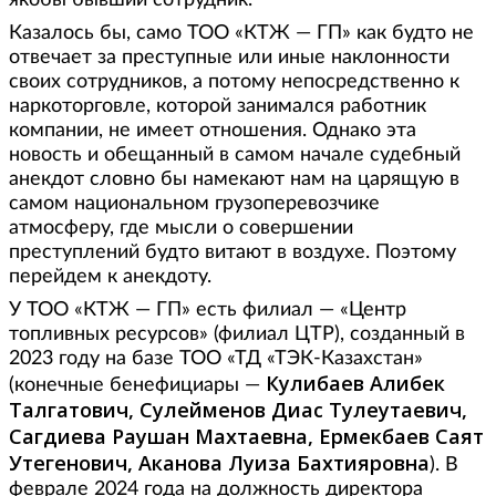
Казалось бы, само ТОО «КТЖ — ГП» как будто не
отвечает за преступные или иные наклонности
своих сотрудников, а потому непосредственно к
наркоторговле, которой занимался работник
компании, не имеет отношения. Однако эта
новость и обещанный в самом начале судебный
анекдот словно бы намекают нам на царящую в
самом национальном грузоперевозчике
атмосферу, где мысли о совершении
преступлений будто витают в воздухе. Поэтому
перейдем к анекдоту.
У ТОО «КТЖ — ГП» есть филиал — «Центр
топливных ресурсов» (филиал ЦТР), созданный в
2023 году на базе ТОО «ТД «ТЭК-Казахстан»
Кулибаев Алибек
(конечные бенефициары —
Талгатович, Сулейменов Диас Тулеутаевич,
Сагдиева Раушан Махтаевна, Ермекбаев Саят
Утегенович, Аканова Луиза Бахтияровна
). В
феврале 2024 года на должность директора