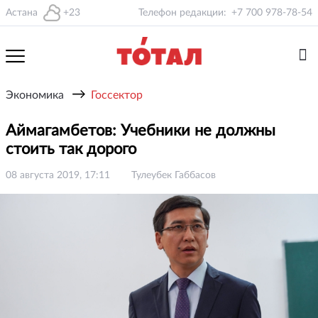
Астана
+23
Телефон редакции:
+7 700 978-78-54
→
Экономика
Госсектор
Аймагамбетов: Учебники не должны
стоить так дорого
08 августа 2019, 17:11
Тулеубек Габбасов