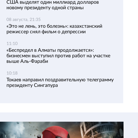
США выделят один миллиард долларов
новому президенту одной страны
08 августа, 21:35
«Это не лень, это болезнь»: казахстанский
режиссер снял фильм о депрессии
11:10
«Беспредел в Алматы продолжается»:
бизнесмен выступил против работ на участке
выше Аль-Фараби
10:18
Токаев направил поздравительную телеграмму
президенту Сингапура