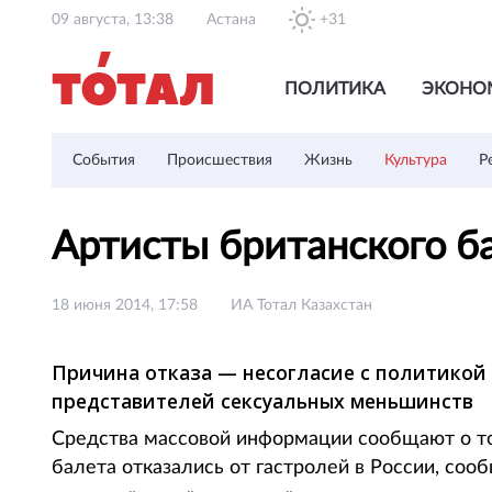
09 августа, 13:38
Астана
+31
ПОЛИТИКА
ЭКОНО
События
Происшествия
Жизнь
Культура
Р
Артисты британского б
18 июня 2014, 17:58
ИА Тотал Казахстан
Причина отказа — несогласие с политикой
представителей сексуальных меньшинств
Средства массовой информации сообщают о том
балета отказались от гастролей в России, со