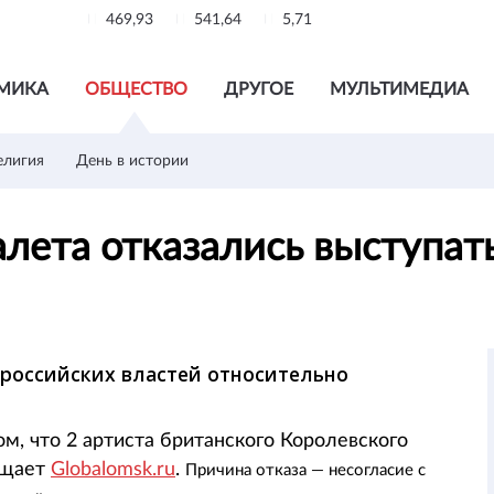
469,93
541,64
5,71
МИКА
ОБЩЕСТВО
ДРУГОЕ
МУЛЬТИМЕДИА
елигия
День в истории
алета отказались выступат
 российских властей относительно
, что 2 артиста британского Королевского
общает
Globalomsk.ru
.
Причина отказа — несогласие с