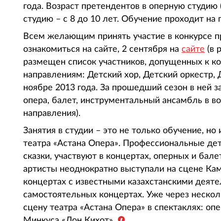
года. Возраст претендентов в оперную студию (
студию – с 8 до 10 лет. Обучение проходит на
Всем желающим принять участие в конкурсе пр
ознакомиться на сайте, 2 сентября на
сайте
(в 
размещен список участников, допущенных к к
направлениям: Детский хор, Детский оркестр, 
ноябре 2013 года. За прошедший сезон в ней 
опера, балет, инструментальный ансамбль в воз
направления).
Занятия в студии – это не только обучение, но
театра «Астана Опера». Профессиональные де
сказки, участвуют в концертах, оперных и бал
артисты неоднократно выступали на сцене Каме
концертах с известными казахстанскими деяте
самостоятельных концертах. Уже через нескол
сцену театра «Астана Опера» в спектаклях: опе
Минкуса «Дон Кихот».