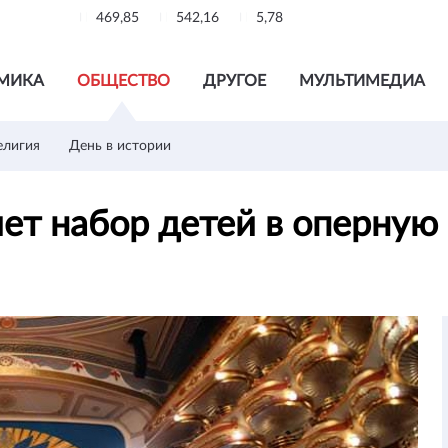
469,85
542,16
5,78
МИКА
ОБЩЕСТВО
ДРУГОЕ
МУЛЬТИМЕДИА
елигия
День в истории
яет набор детей в оперную