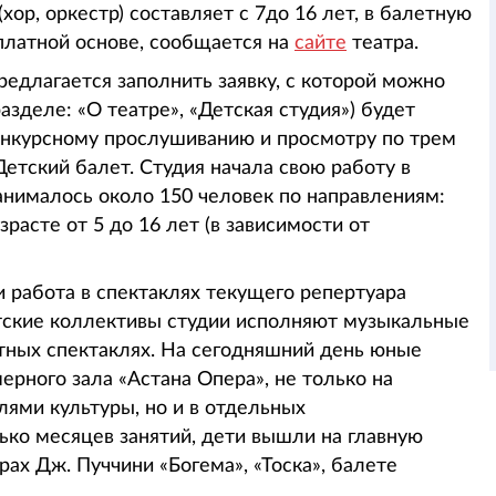
хор, оркестр) составляет с 7до 16 лет, в балетную
 платной основе, сообщается на
сайте
театра.
едлагается заполнить заявку, с которой можно
разделе: «О театре», «Детская студия») будет
онкурсному прослушиванию и просмотру по трем
Детский балет. Студия начала свою работу в
занималось около 150 человек по направлениям:
расте от 5 до 16 лет (в зависимости от
 и работа в спектаклях текущего репертуара
тские коллективы студии исполняют музыкальные
етных спектаклях. На сегодняшний день юные
рного зала «Астана Опера», не только на
лями культуры, но и в отдельных
ько месяцев занятий, дети вышли на главную
рах Дж. Пуччини «Богема», «Тоска», балете