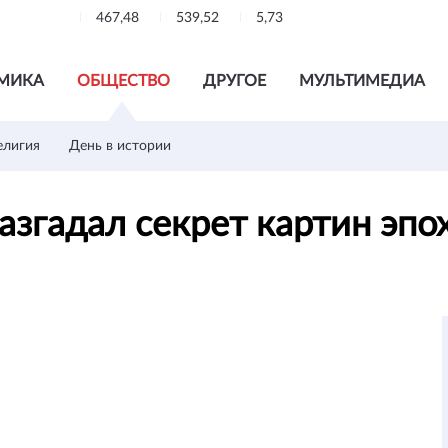
467,48
539,52
5,73
МИКА
ОБЩЕСТВО
ДРУГОЕ
МУЛЬТИМЕДИА
елигия
День в истории
азгадал секрет картин эп