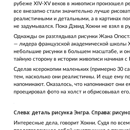
рубеже XIV-XV веков в живописи произошел ре
все внезапно стали значительно лучше рисова
реалистичными и детальными, а в картинах по
не задумывался. Пока Дэвид Хокни не взял в ру
Однажды он разглядывал рисунки Жана Огюста 
— лидера французской академической школы XI
небольшие рисунки в большем масштабе, и он и
тайную сторону в истории живописи начиная с 
Сделав ксерокопии маленьких (примерно 30 са
тем, насколько они реалистичны. И еще ему по
напоминают. Оказалось, что напоминают они е
проецировал фото на холст и обрисовывал его.
Слева: деталь рисунка Энгра. Справа: рису
Интересные дела, говорит Хокни. Судя по всем