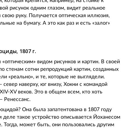
 которая крепится, например, на стойке к
свой рисунок одним глазом, видит реальное
 свою руку. Получается оптическая иллюзия,
ные на бумагу. А это как раз и есть «залог»
циды, 1807 г.
 «оптическим» видом рисунков и картин. В своей
по стенам сотни репродукций картин, созданных
ли «реально», и те, которые не выглядели.
 север наверху, юг внизу, Хокни с командой
IV-XV веков. Это в общем всем, кто хоть
— Ренессанс.
юцидой? Она была запатентована в 1807 году
 деле такое устройство описывается Йоханесом
e. Тогда, может быть, они пользовались другим