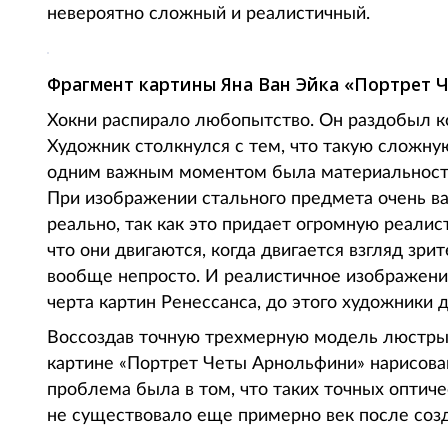
невероятно сложный и реалистичный.
Фрагмент картины Яна Ван Эйка «Портрет Ч
Хокни распирало любопытство. Он раздобыл к
Художник столкнулся с тем, что такую сложну
одним важным моментом была материальность
При изображении стального предмета очень в
реально, так как это придает огромную реалис
что они двигаются, когда двигается взгляд зри
вообще непросто. И реалистичное изображени
черта картин Ренессанса, до этого художники 
Воссоздав точную трехмерную модель люстры, 
картине «Портрет Четы Арнольфини» нарисован
проблема была в том, что таких точных оптиче
не существовало еще примерно век после созд