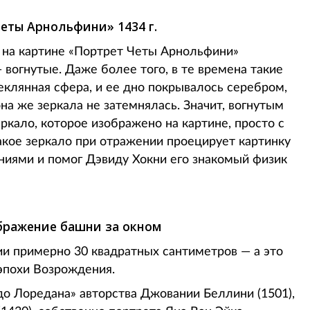
еты Арнольфини» 1434 г.
 на картине «Портрет Четы Арнольфини»
 вогнутые. Даже более того, в те времена такие
еклянная сфера, и ее дно покрывалось серебром,
она же зеркала не затемнялась. Значит, вогнутым
ркало, которое изображено на картине, просто с
такое зеркало при отражении проецирует картинку
аниями и помог Дэвиду Хокни его знакомый физик
ображение башни за окном
ии примерно 30 квадратных сантиметров — а это
 эпохи Возрождения.
о Лоредана» авторства Джовании Беллини (1501),