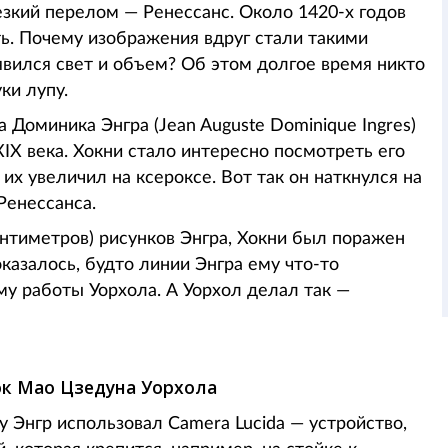
зкий перелом — Ренессанс. Около 1420-х годов
ть. Почему изображения вдруг стали такими
явился свет и объем? Об этом долгое время никто
ки лупу.
Доминика Энгра (Jean Auguste Dominique Ingres)
X века. Хокни стало интересно посмотреть его
х увеличил на ксероксе. Вот так он наткнулся на
Ренессанса.
нтиметров) рисунков Энгра, Хокни был поражен
казалось, будто линии Энгра ему что-то
му работы Уорхола. А Уорхол делал так —
нок Мао Цзедуна Уорхола
у Энгр использовал Camera Lucida — устройство,