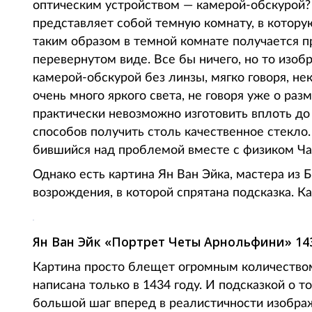
оптическим устройством — камерой-обскурой? 
представляет собой темную комнату, в которую
таким образом в темной комнате получается пр
перевернутом виде. Все бы ничего, но то изоб
камерой-обскурой без линзы, мягко говоря, нек
очень много яркого света, не говоря уже о ра
практически невозможно изготовить вплоть до 
способов получить столь качественное стекло.
бившийся над проблемой вместе с физиком Ча
Однако есть картина Ян Ван Эйка, мастера из 
возрождения, в которой спрятана подсказка. 
Ян Ван Эйк «Портрет Четы Арнольфини» 143
Картина просто блещет огромным количеством 
написана только в 1434 году. И подсказкой о т
большой шаг вперед в реалистичности изображ