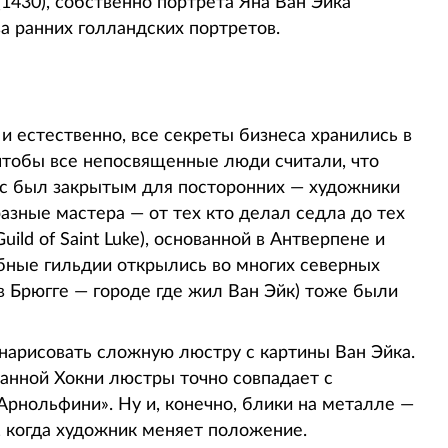
1430), собственно портрета Яна Ван Эйка
а ранних голландских портретов.
 естественно, все секреты бизнеса хранились в
чтобы все непосвященные люди считали, что
нес был закрытым для посторонних — художники
разные мастера — от тех кто делал седла до тех
uild of Saint Luke), основанной в Антверпене и
бные гильдии открылись во многих северных
в Брюгге — городе где жил Ван Эйк) тоже были
 нарисовать сложную люстру с картины Ван Эйка.
анной Хокни люстры точно совпадает с
рнольфини». Ну и, конечно, блики на металле —
, когда художник меняет положение.