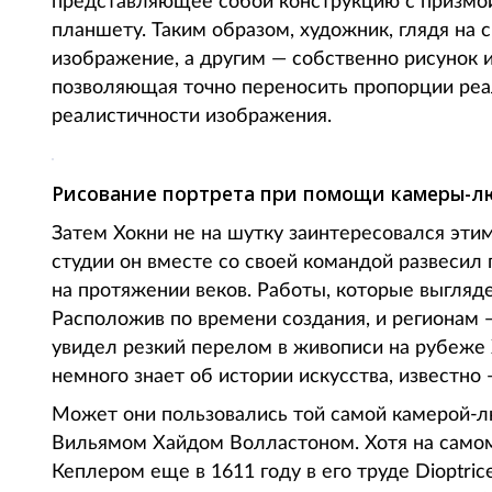
представляющее собой конструкцию с призмой,
планшету. Таким образом, художник, глядя на 
изображение, а другим — собственно рисунок и
позволяющая точно переносить пропорции реаль
реалистичности изображения.
Рисование портрета при помощи камеры-лю
Затем Хокни не на шутку заинтересовался этим
студии он вместе со своей командой развесил 
на протяжении веков. Работы, которые выгляде
Расположив по времени создания, и регионам —
увидел резкий перелом в живописи на рубеже X
немного знает об истории искусства, известно 
Может они пользовались той самой камерой-л
Вильямом Хайдом Волластоном. Хотя на самом
Кеплером еще в 1611 году в его труде Dioptric