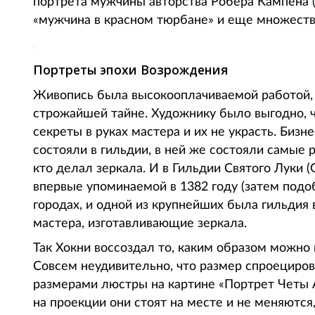
портрета мужчины авторства Робера Кампена (
«мужчина в красном тюрбане» и еще множеств
Портреты эпохи Возрождения
Живопись была высокооплачиваемой работой, и
строжайшей тайне. Художнику было выгодно, 
секреты в руках мастера и их не украсть. Биз
состояли в гильдии, в ней же состояли самые 
кто делал зеркала. И в Гильдии Святого Луки (G
впервые упоминаемой в 1382 году (затем подо
городах, и одной из крупнейших была гильдия 
мастера, изготавливающие зеркала.
Так Хокни воссоздал то, каким образом можно
Совсем неудивительно, что размер спроециров
размерами люстры на картине «Портрет Четы А
на проекции они стоят на месте и не меняются